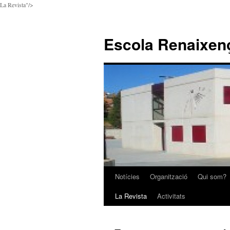
La Revista"/>
Escola Renaixen
Notícies
Organització
Qui som?
Vés
La Revista
Activitats
al
contingut