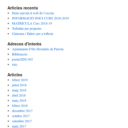
Articles recents
Hem canviat el web de l’escola
INFORMACIÓ INICI CURS 2018-2019
MATRÍCULA Curs 2018-19
Treballar per projectes
Gimcana i Tallers per a tothom
Adreces d'interès
Ajuntament d’Els Hostalets de Pierola
Biblioaccés
portal EDU365
xtec
Articles
febrer 2019
juliol 2018
maig 2018
abril 2018
març 2018
febrer 2018
desembre 2017
octubre 2017
setembre 2017
març 2017