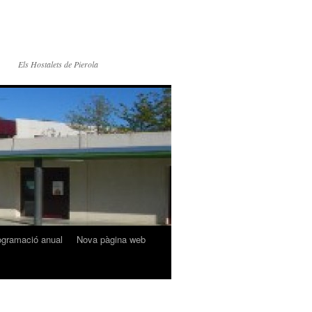
Els Hostalets de Pierola
ogramació anual
Nova pàgina web