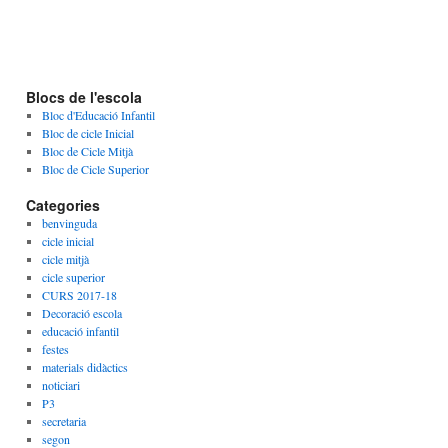
Blocs de l'escola
Bloc d'Educació Infantil
Bloc de cicle Inicial
Bloc de Cicle Mitjà
Bloc de Cicle Superior
Categories
benvinguda
cicle inicial
cicle mitjà
cicle superior
CURS 2017-18
Decoració escola
educació infantil
festes
materials didàctics
noticiari
P3
secretaria
segon