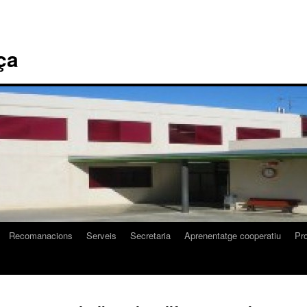
ça
Recomanacions
Serveis
Secretaria
Aprenentatge cooperatiu
Pr