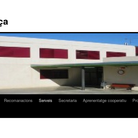
ça
Recomanacions
Serveis
Secretaria
Aprenentatge cooperatiu
Pr