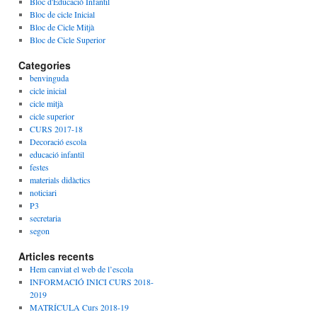
Bloc d'Educació Infantil
Bloc de cicle Inicial
Bloc de Cicle Mitjà
Bloc de Cicle Superior
Categories
benvinguda
cicle inicial
cicle mitjà
cicle superior
CURS 2017-18
Decoració escola
educació infantil
festes
materials didàctics
noticiari
P3
secretaria
segon
Articles recents
Hem canviat el web de l’escola
INFORMACIÓ INICI CURS 2018-
2019
MATRÍCULA Curs 2018-19