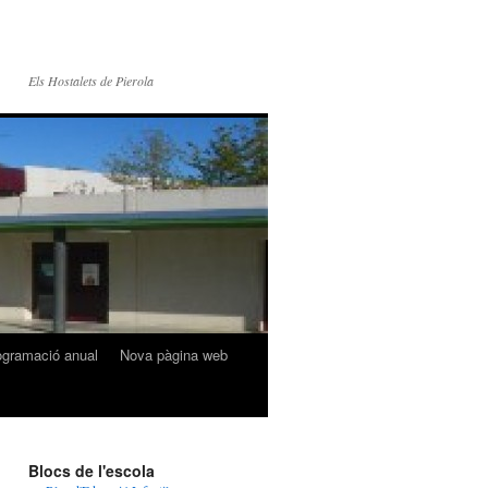
Els Hostalets de Pierola
ogramació anual
Nova pàgina web
Blocs de l'escola