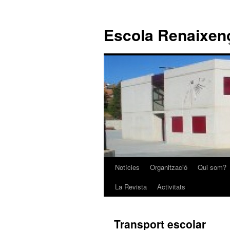
Escola Renaixen
Notícies
Organització
Qui som?
Vés
La Revista
Activitats
al
contingut
Transport escolar