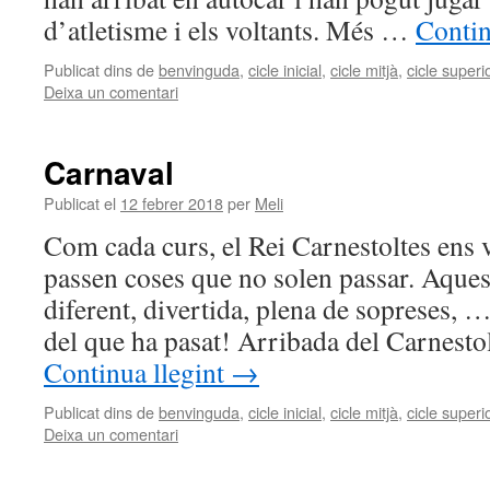
d’atletisme i els voltants. Més …
Contin
Publicat dins de
benvinguda
,
cicle inicial
,
cicle mitjà
,
cicle superi
Deixa un comentari
Carnaval
Publicat el
12 febrer 2018
per
Meli
Com cada curs, el Rei Carnestoltes ens vi
passen coses que no solen passar. Aque
diferent, divertida, plena de sopreses, 
del que ha pasat! Arribada del Carnesto
Continua llegint
→
Publicat dins de
benvinguda
,
cicle inicial
,
cicle mitjà
,
cicle superi
Deixa un comentari