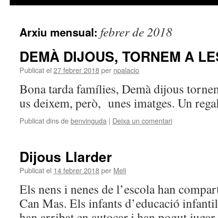
febrer de 2018
Arxiu mensual:
DEMÀ DIJOUS, TORNEM A LES
Publicat el
27 febrer 2018
per
npalacio
Bona tarda famílies, Demà dijous tornem
us deixem, però, unes imatges. Un regal
Publicat dins de
benvinguda
|
Deixa un comentari
Dijous Llarder
Publicat el
14 febrer 2018
per
Meli
Els nens i nenes de l’escola han compart
Can Mas. Els infants d’educació infantil
han arribat en autocar i han pogut jugar t