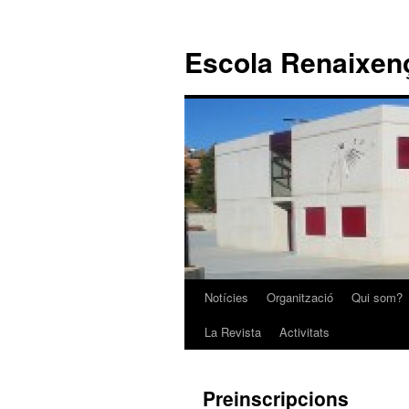
Escola Renaixen
Notícies
Organització
Qui som?
Vés
La Revista
Activitats
al
contingut
Preinscripcions