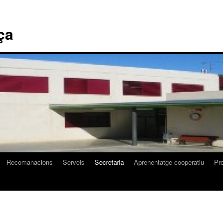
ça
Recomanacions
Serveis
Secretaria
Aprenentatge cooperatiu
Pr