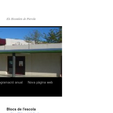
Els Hostalets de Pierola
ogramació anual
Nova pàgina web
Blocs de l'escola