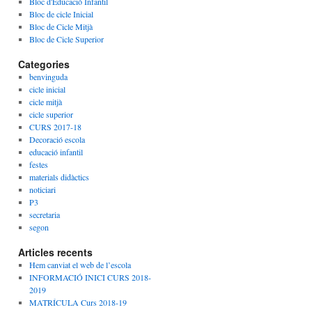
Bloc d'Educació Infantil
Bloc de cicle Inicial
Bloc de Cicle Mitjà
Bloc de Cicle Superior
Categories
benvinguda
cicle inicial
cicle mitjà
cicle superior
CURS 2017-18
Decoració escola
educació infantil
festes
materials didàctics
noticiari
P3
secretaria
segon
Articles recents
Hem canviat el web de l’escola
INFORMACIÓ INICI CURS 2018-
2019
MATRÍCULA Curs 2018-19