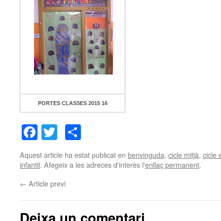
PORTES CLASSES 2015 16
Facebook
Twitter
Comparteix
Aquest article ha estat publicat en
benvinguda
,
cicle mitjà
,
cicle 
infantil
. Afegeix a les adreces d'interès l'
enllaç permanent
.
←
Article previ
Deixa un comentari