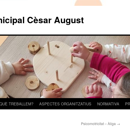
nicipal Cèsar August
 QUÈ TREBALLEM?
ASPECTES ORGANITZATIUS
NORMATIVA
PR
Psicomotricitat – Àliga
→