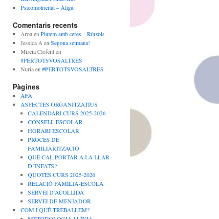
Psicomotricitat – Àliga
Comentaris recents
Aroa
en
Pintem amb ceres – Rínxols
Jessica A
en
Segona setmana!
Mireia Clofent
en
#PERTOTSVOSALTRES
Nuria
en
#PERTOTSVOSALTRES
Pàgines
AFA
ASPECTES ORGANITZATIUS
CALENDARI CURS 2025-2026
CONSELL ESCOLAR
HORARI ESCOLAR
PROCÉS DE
FAMILIARITZACIÓ
QUÈ CAL PORTAR A LA LLAR
D’INFATS?
QUOTES CURS 2025-2026
RELACIÓ FAMÍLIA-ESCOLA
SERVEI D’ACOLLIDA
SERVEI DE MENJADOR
COM I QUÈ TREBALLEM?
METODOLOGIA I LÍNIA