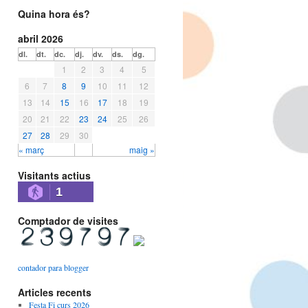
Quina hora és?
abril 2026
dl.
dt.
dc.
dj.
dv.
ds.
dg.
1
2
3
4
5
6
7
8
9
10
11
12
13
14
15
16
17
18
19
20
21
22
23
24
25
26
27
28
29
30
« març
maig »
Visitants actius
1
Comptador de visites
contador para blogger
Articles recents
Festa Fi curs 2026