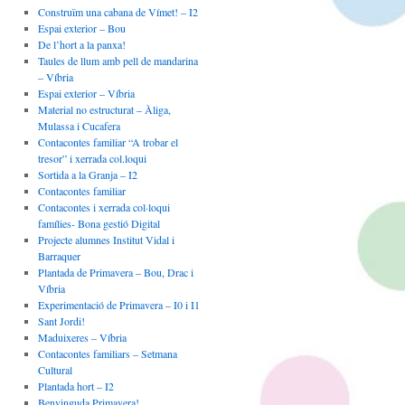
Construïm una cabana de Vímet! – I2
Espai exterior – Bou
De l’hort a la panxa!
Taules de llum amb pell de mandarina
– Víbria
Espai exterior – Víbria
Material no estructurat – Àliga,
Mulassa i Cucafera
Contacontes familiar “A trobar el
tresor” i xerrada col.loqui
Sortida a la Granja – I2
Contacontes familiar
Contacontes i xerrada col·loqui
famílies- Bona gestió Digital
Projecte alumnes Institut Vidal i
Barraquer
Plantada de Primavera – Bou, Drac i
Víbria
Experimentació de Primavera – I0 i I1
Sant Jordi!
Maduixeres – Víbria
Contacontes familiars – Setmana
Cultural
Plantada hort – I2
Benvinguda Primavera!