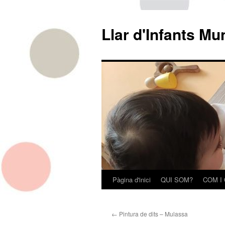
Llar d'Infants Mu
Pàgina d'inici
QUI SOM?
COM I
Vés
al
←
Pintura de dits – Mulassa
contingut