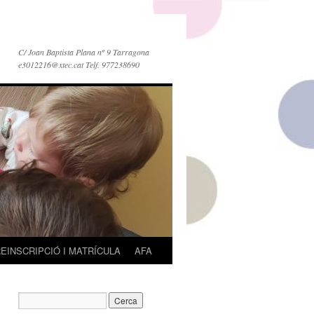
C/ Joan Baptista Plana nº 9 Tarragona
e3012216@xtec.cat Telf. 977238690
EINSCRIPCIÓ I MATRÍCULA
AFA