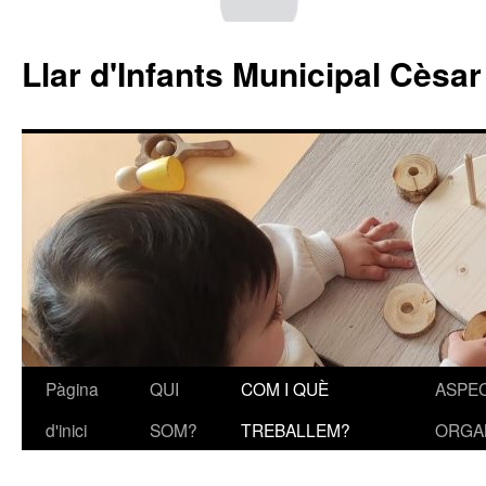
Llar d'Infants Municipal Cèsa
Pàgina
QUI
COM I QUÈ
ASPE
Vés
d'inici
SOM?
TREBALLEM?
ORGA
al
contingut