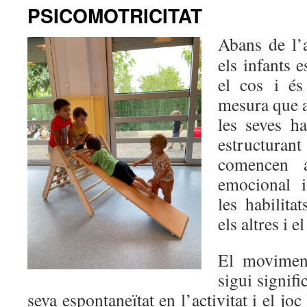
PSICOMOTRICITAT
Abans de l’a
els infants
el cos i és
mesura que 
les seves ha
estructur
comencen a
emocional 
les habilita
els altres i e
El moviment
sigui signifi
seva espontaneïtat en l’activitat i el jo