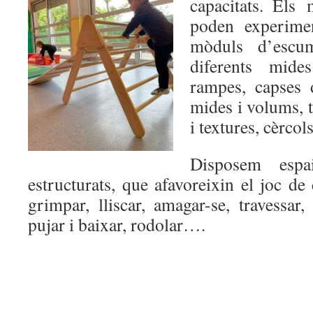
capacitats. Els
poden experime
mòduls d’esc
diferents mide
rampes, capses 
mides i volums, t
i textures, cèrco
Disposem espai
estructurats, que afavoreixin el joc de 
grimpar, lliscar, amagar-se, travessar, 
pujar i baixar, rodolar….