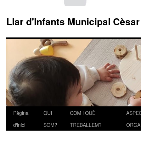
Llar d'Infants Municipal Cèsa
Pàgina
QUI
COM I QUÈ
ASPE
Vés
d'inici
SOM?
TREBALLEM?
ORGA
al
contingut