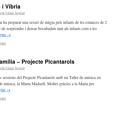
i Víbria
fants Cèsar August
 ha preparat una sessió de màgia pels infants de les estances de 2
t de sorprendre i deixar bocabadats tant als infants com a les
gint
→
tari
amília – Projecte Picantarols
fants Cèsar August
s sessions del Projecte Picantarols amb un Taller de música en
 de música, la Marta Maduell. Moltes gràcies a la Marta per
gint
→
tari