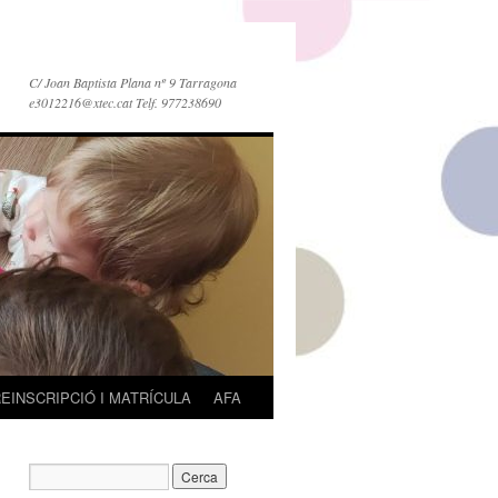
C/ Joan Baptista Plana nº 9 Tarragona
e3012216@xtec.cat Telf. 977238690
EINSCRIPCIÓ I MATRÍCULA
AFA