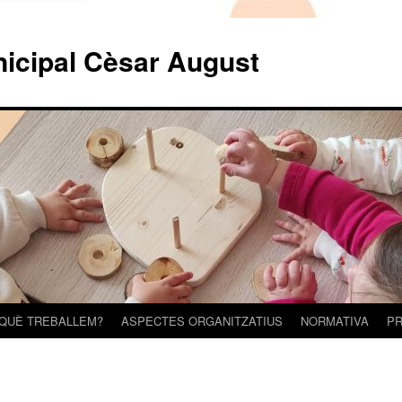
nicipal Cèsar August
 QUÈ TREBALLEM?
ASPECTES ORGANITZATIUS
NORMATIVA
PR