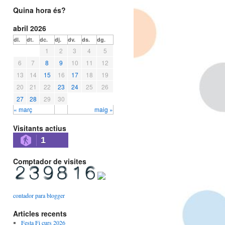
Quina hora és?
abril 2026
dl.
dt.
dc.
dj.
dv.
ds.
dg.
1
2
3
4
5
6
7
8
9
10
11
12
13
14
15
16
17
18
19
20
21
22
23
24
25
26
27
28
29
30
« març
maig »
Visitants actius
1
Comptador de visites
contador para blogger
Articles recents
Festa Fi curs 2026