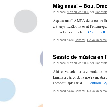
Màgiaaaa! – Bou, Drac 
Publicat el
9 d'abril de 2026
per
Llar d'in
Aquest matí l’AMPA de la nostra llar
a 3 anys. L’Eloi ha estat l’encarrega
educadores amb els …
Continua lle
Publicat dins de
General
|
Deixa un comen
Sessió de música en f
Publicat el
9 d'abril de 2026
per
Llar d'in
Ahir es va celebrar la cloenda de le
família a càrrec de la nostra mestra
apropar i aplegar al …
Continua lle
Publicat dins de
General
|
Deixa un comen