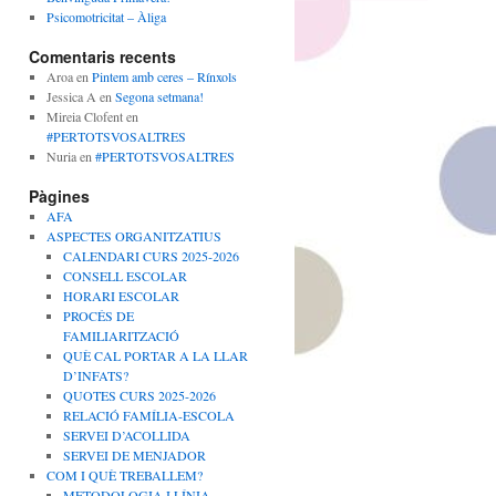
Psicomotricitat – Àliga
Comentaris recents
Aroa
en
Pintem amb ceres – Rínxols
Jessica A
en
Segona setmana!
Mireia Clofent
en
#PERTOTSVOSALTRES
Nuria
en
#PERTOTSVOSALTRES
Pàgines
AFA
ASPECTES ORGANITZATIUS
CALENDARI CURS 2025-2026
CONSELL ESCOLAR
HORARI ESCOLAR
PROCÉS DE
FAMILIARITZACIÓ
QUÈ CAL PORTAR A LA LLAR
D’INFATS?
QUOTES CURS 2025-2026
RELACIÓ FAMÍLIA-ESCOLA
SERVEI D’ACOLLIDA
SERVEI DE MENJADOR
COM I QUÈ TREBALLEM?
METODOLOGIA I LÍNIA