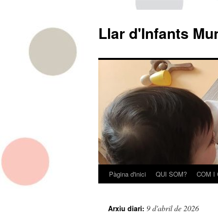
Llar d'Infants Mu
Pàgina d'inici
QUI SOM?
COM I
Vés
al
9 d'abril de 2026
Arxiu diari:
contingut