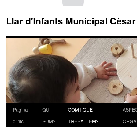
Llar d'Infants Municipal Cèsa
Pàgina
QUI
COM I QUÈ
ASPE
Vés
d'inici
SOM?
TREBALLEM?
ORGA
al
contingut