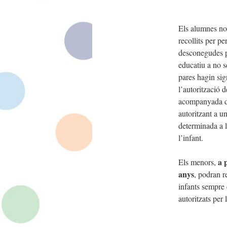
Els alumnes no
recollits per pe
desconegudes p
educatiu a no s
pares hagin sig
l’autorització d
acompanyada d
autoritzant a u
determinada a l
l’infant.
a 
Els menors,
anys
, podran re
infants sempre 
autoritzats per 