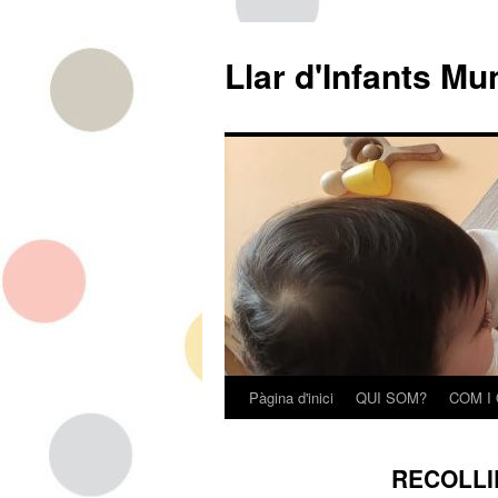
Llar d'Infants Mu
Pàgina d'inici
QUI SOM?
COM I
Vés
al
RECOLLI
contingut