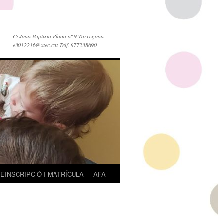
C/ Joan Baptista Plana nº 9 Tarragona
e3012216@xtec.cat Telf. 977238690
EINSCRIPCIÓ I MATRÍCULA
AFA