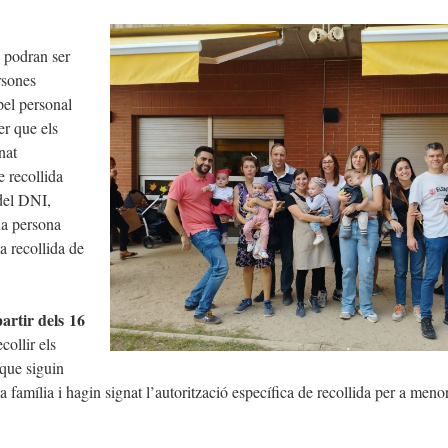
 podran ser
rsones
el personal
er que els
nat
e recollida
el DNI,
na persona
a recollida de
partir dels 16
collir els
que siguin
la família i hagin signat l’autorització específica de recollida per a meno