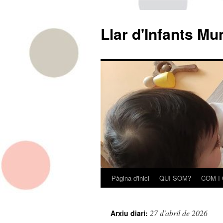
Llar d'Infants Mu
Pàgina d'inici
QUI SOM?
COM I
Vés
al
27 d'abril de 2026
Arxiu diari:
contingut