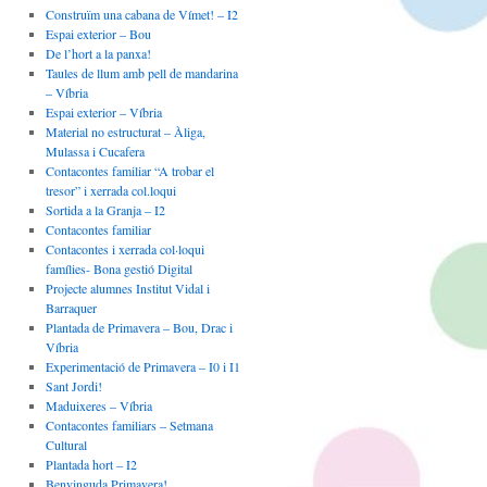
Construïm una cabana de Vímet! – I2
Espai exterior – Bou
De l’hort a la panxa!
Taules de llum amb pell de mandarina
– Víbria
Espai exterior – Víbria
Material no estructurat – Àliga,
Mulassa i Cucafera
Contacontes familiar “A trobar el
tresor” i xerrada col.loqui
Sortida a la Granja – I2
Contacontes familiar
Contacontes i xerrada col·loqui
famílies- Bona gestió Digital
Projecte alumnes Institut Vidal i
Barraquer
Plantada de Primavera – Bou, Drac i
Víbria
Experimentació de Primavera – I0 i I1
Sant Jordi!
Maduixeres – Víbria
Contacontes familiars – Setmana
Cultural
Plantada hort – I2
Benvinguda Primavera!