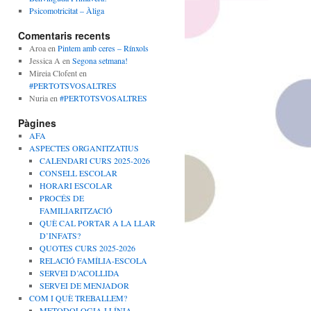
Psicomotricitat – Àliga
Comentaris recents
Aroa
en
Pintem amb ceres – Rínxols
Jessica A
en
Segona setmana!
Mireia Clofent
en
#PERTOTSVOSALTRES
Nuria
en
#PERTOTSVOSALTRES
Pàgines
AFA
ASPECTES ORGANITZATIUS
CALENDARI CURS 2025-2026
CONSELL ESCOLAR
HORARI ESCOLAR
PROCÉS DE
FAMILIARITZACIÓ
QUÈ CAL PORTAR A LA LLAR
D’INFATS?
QUOTES CURS 2025-2026
RELACIÓ FAMÍLIA-ESCOLA
SERVEI D’ACOLLIDA
SERVEI DE MENJADOR
COM I QUÈ TREBALLEM?
METODOLOGIA I LÍNIA