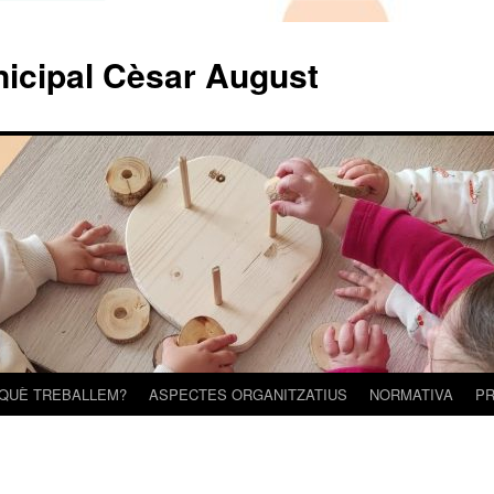
nicipal Cèsar August
 QUÈ TREBALLEM?
ASPECTES ORGANITZATIUS
NORMATIVA
PR