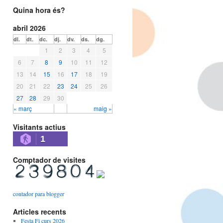
Quina hora és?
abril 2026
dl.
dt.
dc.
dj.
dv.
ds.
dg.
1
2
3
4
5
6
7
8
9
10
11
12
13
14
15
16
17
18
19
20
21
22
23
24
25
26
27
28
29
30
« març
maig »
Visitants actius
1
Comptador de visites
contador para blogger
Articles recents
Festa Fi curs 2026