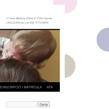
C/ Joan Baptista Plana nº 9 Tarragona
e3012216@xtec.cat Telf. 977238690
EINSCRIPCIÓ I MATRÍCULA
AFA