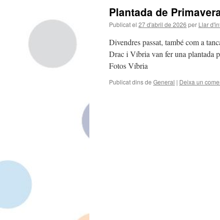
Plantada de Primavera 
Publicat el
27 d'abril de 2026
per
Llar d'i
Divendres passat, també com a tanca
Drac i Víbria van fer una plantada p
Fotos Víbria
Publicat dins de
General
|
Deixa un comen