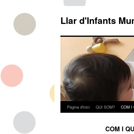
Llar d'Infants Mu
Pàgina d'inici
QUI SOM?
COM I
Vés
al
COM I Q
contingut