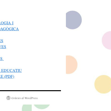
OGIA I
DAGÒGICA
ES
VES
ES
E EDUCATIU
E (PDF)
Gràcies al WordPress.