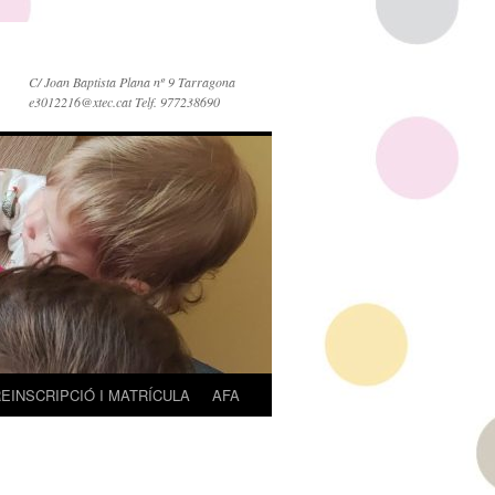
C/ Joan Baptista Plana nº 9 Tarragona
e3012216@xtec.cat Telf. 977238690
EINSCRIPCIÓ I MATRÍCULA
AFA