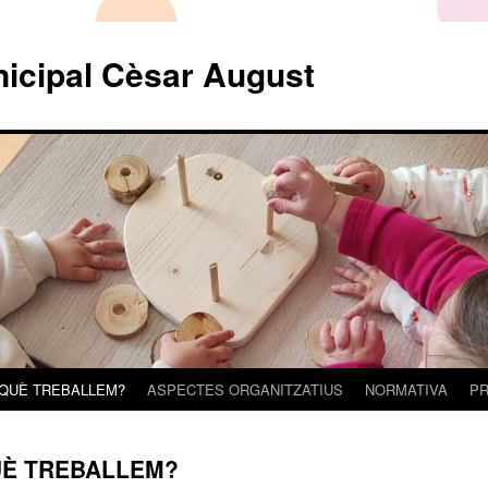
nicipal Cèsar August
 QUÈ TREBALLEM?
ASPECTES ORGANITZATIUS
NORMATIVA
PR
UÈ TREBALLEM?