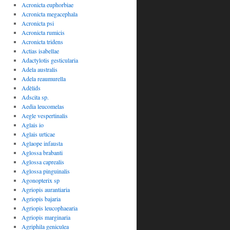
Acronicta euphorbiae
Acronicta megacephala
Acronicta psi
Acronicta rumicis
Acronicta tridens
Actias isabellae
Adactylotis gesticularia
Adela australis
Adela reaumurella
Adèlids
Adscita sp.
Aedia leucomelas
Aegle vespertinalis
Aglais io
Aglais urticae
Aglaope infausta
Aglossa brabanti
Aglossa caprealis
Aglossa pinguinalis
Agonopterix sp
Agriopis aurantiaria
Agriopis bajaria
Agriopis leucophaearia
Agriopis marginaria
Agriphila geniculea