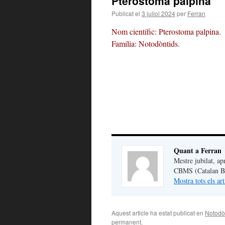
Pterostoma palpina
Publicat el
3 juliol 2024
per
Ferran
Nom científic: Pterostoma palpina.
Família: Notodòntids.
Quant a Ferran
Mestre jubilat, ap
CBMS (Catalan But
Mostra tots els ar
Aquest article ha estat publicat en
Notodò
permanent
.