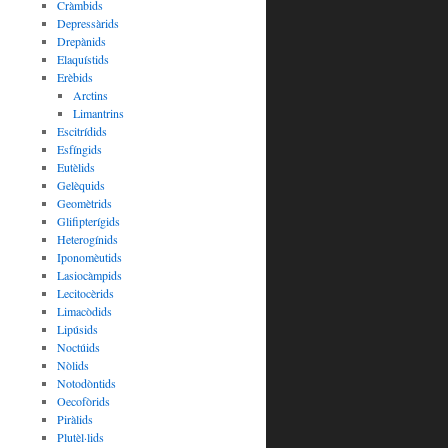
Cràmbids
Depressàrids
Drepànids
Elaquístids
Erèbids
Arctins
Limantrins
Escitrídids
Esfíngids
Eutèlids
Gelèquids
Geomètrids
Glifipterígids
Heterogínids
Iponomèutids
Lasiocàmpids
Lecitocèrids
Limacòdids
Lipúsids
Noctúids
Nòlids
Notodòntids
Oecofòrids
Piràlids
Plutèl·lids