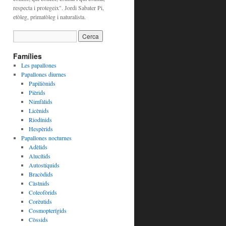
respecta i protegeix". Jordi Sabater Pi,
etòleg, primatòleg i naturalista.
Famílies
Les papallones
Papallones diurnes
Papiliònids
Pièrids
Nimfàlids
Licènids
Riodínids
Hespèrids
Papallones nocturnes
Adèlids
Alucítids
Autostíquids
Bracòdids
Càstnids
Coleofòrids
Corèutids
Cosmopterígids
Còssids