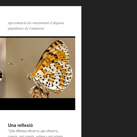
Aproximació al coneixement d’algunes
papallones de Catalunya
Una reflexió
"Qui dibuixa observa; qui observa,
coneix; qui coneix, estima i qui estima,