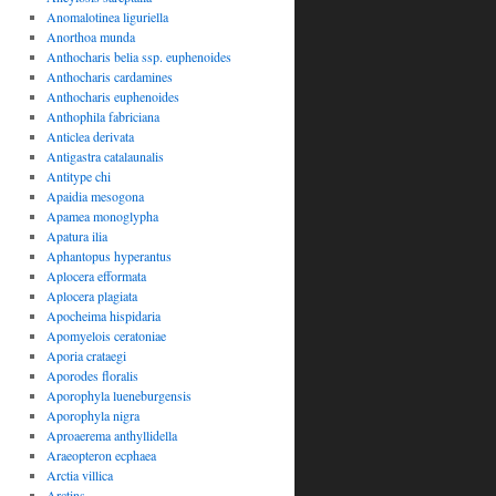
Anomalotinea liguriella
Anorthoa munda
Anthocharis belia ssp. euphenoides
Anthocharis cardamines
Anthocharis euphenoides
Anthophila fabriciana
Anticlea derivata
Antigastra catalaunalis
Antitype chi
Apaidia mesogona
Apamea monoglypha
Apatura ilia
Aphantopus hyperantus
Aplocera efformata
Aplocera plagiata
Apocheima hispidaria
Apomyelois ceratoniae
Aporia crataegi
Aporodes floralis
Aporophyla lueneburgensis
Aporophyla nigra
Aproaerema anthyllidella
Araeopteron ecphaea
Arctia villica
Arctins