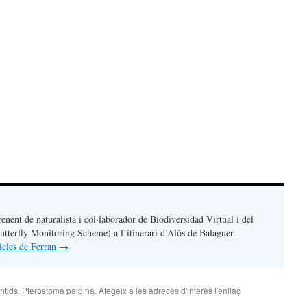
renent de naturalista i col·laborador de Biodiversidad Virtual i del
terfly Monitoring Scheme) a l’itinerari d’Alòs de Balaguer.
ticles de Ferran
→
ntids
,
Pterostoma palpina
. Afegeix a les adreces d'interès l'
enllaç