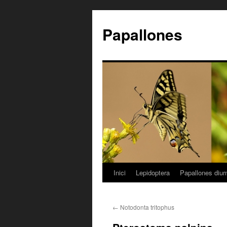
Papallones
Inici
Lepidoptera
Papallones diur
Vés
al
←
Notodonta tritophus
contingut