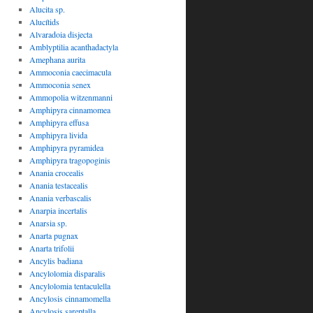
Alucita sp.
Alucítids
Alvaradoia disjecta
Amblyptilia acanthadactyla
Amephana aurita
Ammoconia caecimacula
Ammoconia senex
Ammopolia witzenmanni
Amphipyra cinnamomea
Amphipyra effusa
Amphipyra livida
Amphipyra pyramidea
Amphipyra tragopoginis
Anania crocealis
Anania testacealis
Anania verbascalis
Anarpia incertalis
Anarsia sp.
Anarta pugnax
Anarta trifolii
Ancylis badiana
Ancylolomia disparalis
Ancylolomia tentaculella
Ancylosis cinnamomella
Ancylosis sareptalla