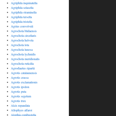
Agriphila inquinatella
Agriphila selasella
Agriphila straminella
Agriphila tersella
Agriphila tristella
Agrius convolvuli
Agrochola blidaensis
Agrochola circellaris
Agrochola helvola
Agrochola lota
Agrochola lunosa
Agrochola lychnidis
Agrochola meridionalis
Agrochola ruticilla
Agrodiaetus ripartii
Agrotis catalaunensis
Agrotis crassa
Agrotis exclamationis
Agrotis ipsilon
Agrotis puta
Agrotis segetum
Agrotis trux
Alcis repandata
Allophyes alfaroi
Alophia combustella