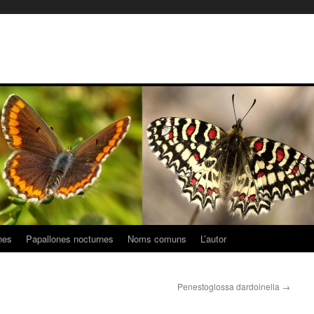
nes
Papallones nocturnes
Noms comuns
L’autor
Penestoglossa dardoinella
→