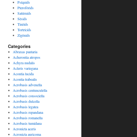
Psíquids
Pterofòrids
Satúrnids
Sèsids
Tinèids
Tortrícids
Zigènids
Categories
Abraxas pantaria
Acherontia atropos
Achyra nudalis
Acleris variegana
Acontia lucida
Acontia trabealis
Acrobasis advenella
Acrobasis centunculella
Acrobasis consociella
Acrobasis dulcella
Acrobasis legatea
Acrobasis repandana
Acrobasis romanella
Acrobasis tumidana
Acronicta aceris
Acronicta auricoma