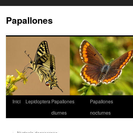
Papallones
Inici
Lepidoptera
Papallones
Papallones
Vés
diurnes
nocturnes
al
contingut
←
Nycteola degenerana