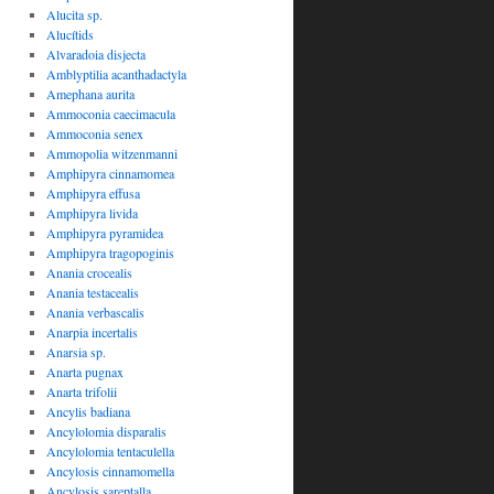
Alucita sp.
Alucítids
Alvaradoia disjecta
Amblyptilia acanthadactyla
Amephana aurita
Ammoconia caecimacula
Ammoconia senex
Ammopolia witzenmanni
Amphipyra cinnamomea
Amphipyra effusa
Amphipyra livida
Amphipyra pyramidea
Amphipyra tragopoginis
Anania crocealis
Anania testacealis
Anania verbascalis
Anarpia incertalis
Anarsia sp.
Anarta pugnax
Anarta trifolii
Ancylis badiana
Ancylolomia disparalis
Ancylolomia tentaculella
Ancylosis cinnamomella
Ancylosis sareptalla