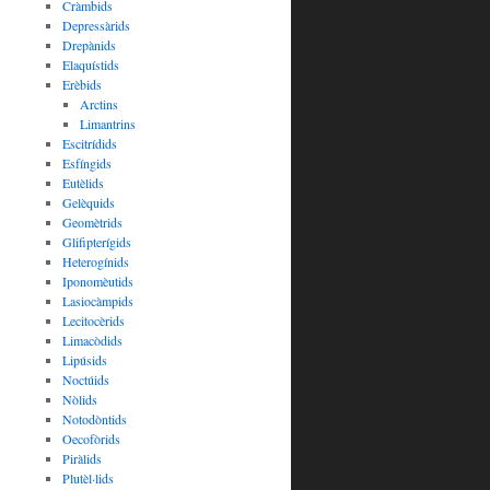
Cràmbids
Depressàrids
Drepànids
Elaquístids
Erèbids
Arctins
Limantrins
Escitrídids
Esfíngids
Eutèlids
Gelèquids
Geomètrids
Glifipterígids
Heterogínids
Iponomèutids
Lasiocàmpids
Lecitocèrids
Limacòdids
Lipúsids
Noctúids
Nòlids
Notodòntids
Oecofòrids
Piràlids
Plutèl·lids