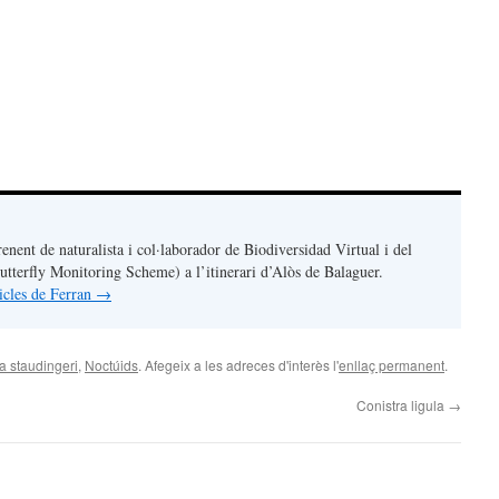
renent de naturalista i col·laborador de Biodiversidad Virtual i del
terfly Monitoring Scheme) a l’itinerari d’Alòs de Balaguer.
ticles de Ferran
→
a staudingeri
,
Noctúids
. Afegeix a les adreces d'interès l'
enllaç permanent
.
Conistra ligula
→