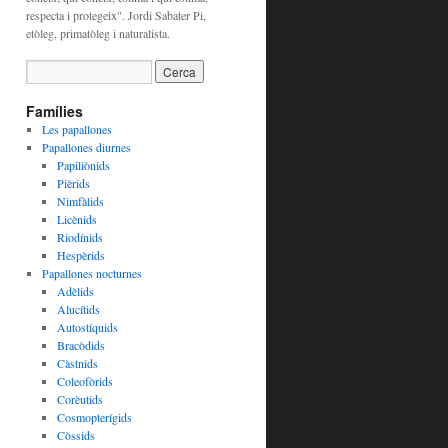
respecta i protegeix". Jordi Sabater Pi,
etòleg, primatòleg i naturalista.
Famílies
Les papallones
Papallones diurnes
Papiliònids
Pièrids
Nimfàlids
Licènids
Riodínids
Hespèrids
Papallones nocturnes
Adèlids
Alucítids
Autostíquids
Bracòdids
Càstnids
Coleofòrids
Corèutids
Cosmopterígids
Còssids