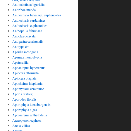
Anomalotinea liguriella
Anorthoa munda
Anthocharis belia ssp. euphenoides
Anthocharis cardamines
Anthocharis euphenoides
Anthophila fabriciana
Anticlea derivata
Antigastra catalaunalis
Antitype chi
Apaidia mesogona
Apamea monoglypha
Apatura ilia
Aphantopus hyperantus
Aplocera efformata
Aplocera plagiata
Apocheima hispidaria
Apomyelois ceratoniae
Aporia crataegi
Aporodes floralis
Aporophyla lueneburgensis
Aporophyla nigra
Aproaerema anthyllidella
Araeopteron ecphaea
Arctia villica
Arctins