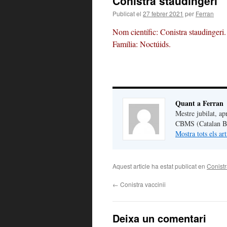
Conistra staudingeri
Publicat el
27 febrer 2021
per
Ferran
Nom científic: Conistra staudingeri.
Família: Noctúids.
Quant a Ferran
Mestre jubilat, ap
CBMS (Catalan But
Mostra tots els ar
Aquest article ha estat publicat en
Conistr
←
Conistra vaccinii
Deixa un comentari