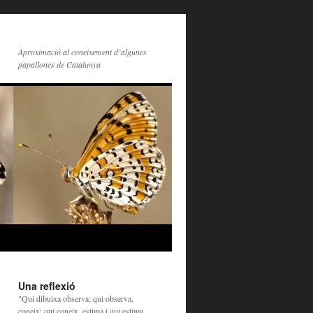
Aproximació al coneixement d’algunes
papallones de Catalunya
Una reflexió
"Qui dibuixa observa; qui observa,
coneix; qui coneix, estima i qui estima,