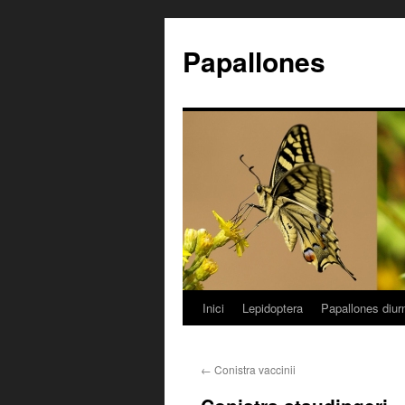
Papallones
Inici
Lepidoptera
Papallones diur
Vés
al
←
Conistra vaccinii
contingut