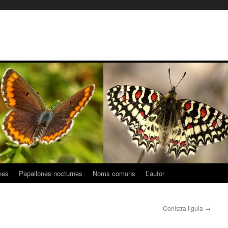
nes
Papallones nocturnes
Noms comuns
L’autor
Conistra ligula
→