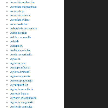
Acronicta euphorbiae
Acronicta megacephala
Acronicta psi
Acronicta rumicis
Acronicta tridens
Actias isabellae
Adactylotis gesticularia
Adela australis
Adela reaumurella
Adèlids
Adscita sp.
Aedia leucomelas
Aegle vespertinalis
Aglais io
Aglais urticae
Aglaope infausta
Aglossa brabanti
Aglossa caprealis
Aglossa pinguinalis
Agonopterix sp
Agriopis aurantiaria
Agriopis bajaria
Agriopis leucophaearia
Agriopis marginaria
Agriphila geniculea