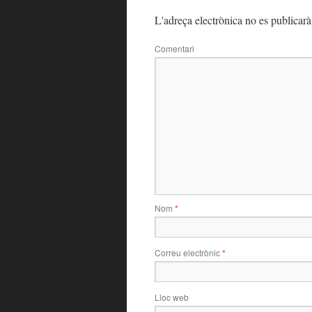
L'adreça electrònica no es publicarà
Comentari
Nom
*
Correu electrònic
*
Lloc web