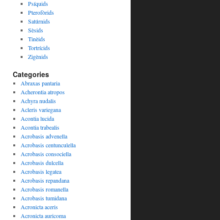
Psíquids
Pterofòrids
Satúrnids
Sèsids
Tinèids
Tortrícids
Zigènids
Categories
Abraxas pantaria
Acherontia atropos
Achyra nudalis
Acleris variegana
Acontia lucida
Acontia trabealis
Acrobasis advenella
Acrobasis centunculella
Acrobasis consociella
Acrobasis dulcella
Acrobasis legatea
Acrobasis repandana
Acrobasis romanella
Acrobasis tumidana
Acronicta aceris
Acronicta auricoma