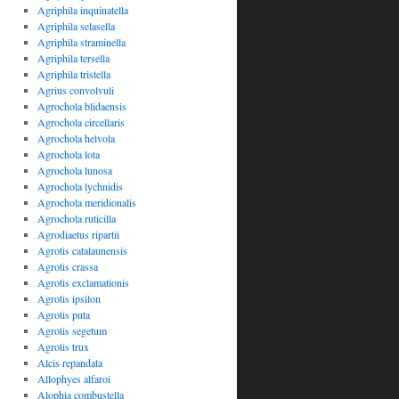
Agriphila inquinatella
Agriphila selasella
Agriphila straminella
Agriphila tersella
Agriphila tristella
Agrius convolvuli
Agrochola blidaensis
Agrochola circellaris
Agrochola helvola
Agrochola lota
Agrochola lunosa
Agrochola lychnidis
Agrochola meridionalis
Agrochola ruticilla
Agrodiaetus ripartii
Agrotis catalaunensis
Agrotis crassa
Agrotis exclamationis
Agrotis ipsilon
Agrotis puta
Agrotis segetum
Agrotis trux
Alcis repandata
Allophyes alfaroi
Alophia combustella