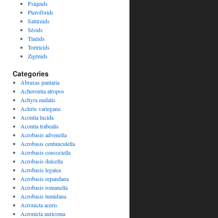
Psíquids
Pterofòrids
Satúrnids
Sèsids
Tinèids
Tortrícids
Zigènids
Categories
Abraxas pantaria
Acherontia atropos
Achyra nudalis
Acleris variegana
Acontia lucida
Acontia trabealis
Acrobasis advenella
Acrobasis centunculella
Acrobasis consociella
Acrobasis dulcella
Acrobasis legatea
Acrobasis repandana
Acrobasis romanella
Acrobasis tumidana
Acronicta aceris
Acronicta auricoma