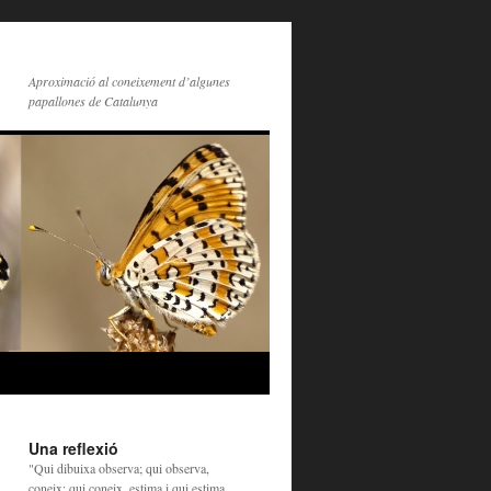
Aproximació al coneixement d’algunes
papallones de Catalunya
Una reflexió
"Qui dibuixa observa; qui observa,
coneix; qui coneix, estima i qui estima,