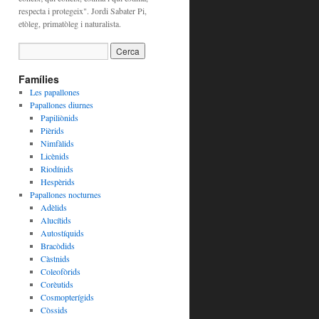
respecta i protegeix". Jordi Sabater Pi,
etòleg, primatòleg i naturalista.
Famílies
Les papallones
Papallones diurnes
Papiliònids
Pièrids
Nimfàlids
Licènids
Riodínids
Hespèrids
Papallones nocturnes
Adèlids
Alucítids
Autostíquids
Bracòdids
Càstnids
Coleofòrids
Corèutids
Cosmopterígids
Còssids