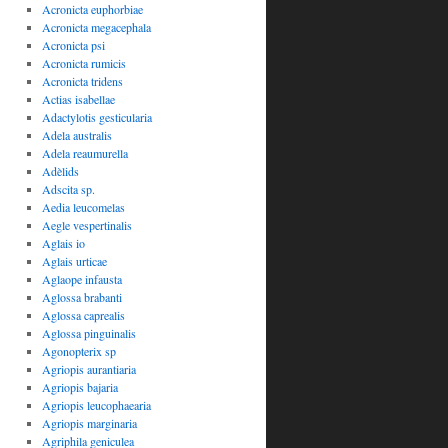
Acronicta euphorbiae
Acronicta megacephala
Acronicta psi
Acronicta rumicis
Acronicta tridens
Actias isabellae
Adactylotis gesticularia
Adela australis
Adela reaumurella
Adèlids
Adscita sp.
Aedia leucomelas
Aegle vespertinalis
Aglais io
Aglais urticae
Aglaope infausta
Aglossa brabanti
Aglossa caprealis
Aglossa pinguinalis
Agonopterix sp
Agriopis aurantiaria
Agriopis bajaria
Agriopis leucophaearia
Agriopis marginaria
Agriphila geniculea