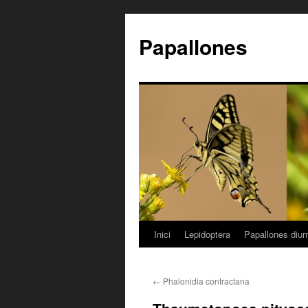
Papallones
Inici
Lepidoptera
Papallones diur
Vés
al
←
Phalonidia contractana
contingut