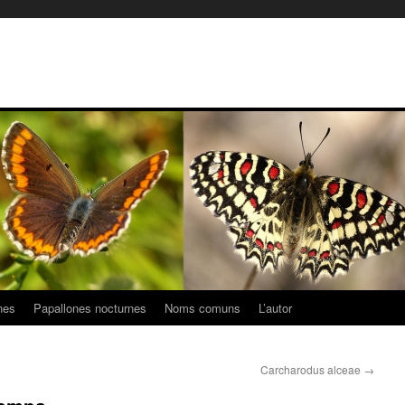
nes
Papallones nocturnes
Noms comuns
L’autor
Carcharodus alceae
→