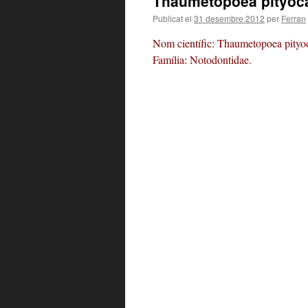
Thaumetopoea pityo
Publicat el
31 desembre 2012
per
Ferran
Nom científic: Thaumetopoea pity
Família: Notodontidae.