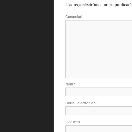
L'adreça electrònica no es publicarà
Comentari
Nom
*
Correu electrònic
*
Lloc web