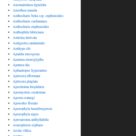
Anomalotinea liguriella
Anorthoa munda
Anthocharis belia ssp. euphenoides
Anthocharis cardamines
Anthocharis euphenoides
Anthophila fabriciana
Anticlea derivata
Antigastra catalaunalis
Antitype chi
Apaidia mesogona
Apamea monoglypha
Apatura ilia
Aphantopus hyperantus
Aplocera efformata
Aplocera plagiata
Apocheima hispidaria
Apomyelois ceratoniae
Aporia crataegi
Aporodes floralis
Aporophyla lueneburgensis
Aporophyla nigra
Aproaerema anthyllidella
Araeopteron ecphaea
Arctia villica
Arctins