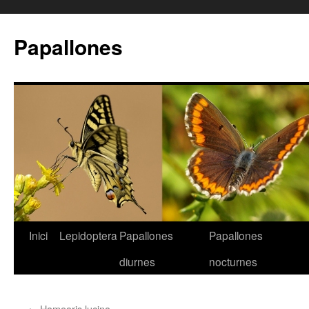
Papallones
Inici
Lepidoptera
Papallones
Papallones
Vés
diurnes
nocturnes
al
contingut
←
Hamearis lucina