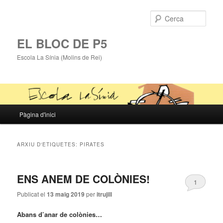
Cerca
EL BLOC DE P5
Escola La Sínia (Molins de Rei)
Menú
Pàgina d'inici
Aneu
Aneu
principal
al
al
ARXIU D'ETIQUETES:
PIRATES
contingut
contingut
ENS ANEM DE COLÒNIES!
principal
secundari
1
Publicat el
13 maig 2019
per
itrujill
Abans d’anar de colònies…