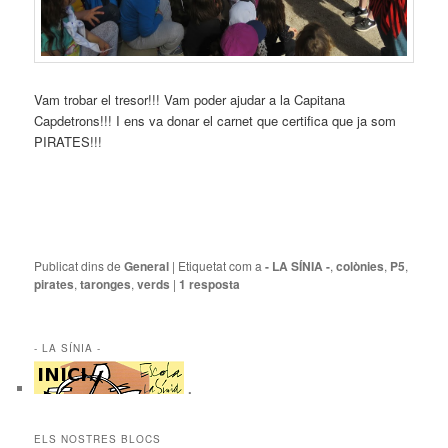
Vam trobar el tresor!!! Vam poder ajudar a la Capitana
Capdetrons!!! I ens va donar el carnet que certifica que ja som
PIRATES!!!
Publicat dins de
General
|
Etiquetat com a
- LA SÍNIA -
,
colònies
,
P5
,
pirates
,
taronges
,
verds
|
1
resposta
- LA SÍNIA -
.
ELS NOSTRES BLOCS