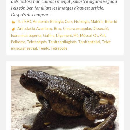
dels lectors han cuinat i menjat pollastre alguna vegada
i els són ben familiars les imatges d’aquest article.
Després de comprar…
3r d'ESO
,
Anatomia
,
Biologia
,
Curs
,
Fisiologia
,
Matèria
,
Relació
Articulació
,
Avantbraç
,
Braç
,
Cintura escapular
,
Dissecció
,
Extremitat superior
,
Gallina
,
Lligament
,
Mà
,
Múscul
,
Os
,
Pell
,
Pollastre
,
Teixit adipós
,
Teixit cartilaginós
,
Teixit epitelial
,
Teixit
muscular estriat
,
Tendó
,
Tetràpode