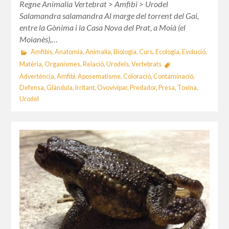
Regne Animalia Vertebrat > Amfibi > Urodel
Salamandra salamandra Al marge del torrent del Gai,
entre la Gònima i la Casa Nova del Prat, a Moià (el
Moianès),…
Amfibis
,
Anatomia
,
Animalia
,
Biologia
,
Curs
,
Ecologia
,
Evolució
,
Matèria
,
Organismes
,
Relació
,
Urodels
,
Vertebrats
Advertència
,
Amfibi
,
Aposematisme
,
Coloració
,
Contaminació
,
Defensa
,
Glàndula
,
Irritant
,
Ovovivípar
,
Predador
,
Presa
,
Toxina
,
Urodel