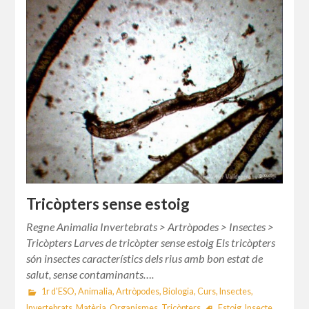
Tricòpters sense estoig
Regne Animalia Invertebrats > Artròpodes > Insectes >
Tricòpters Larves de tricòpter sense estoig Els tricòpters
són insectes característics dels rius amb bon estat de
salut, sense contaminants….
1r d'ESO
,
Animalia
,
Artròpodes
,
Biologia
,
Curs
,
Insectes
,
Invertebrats
,
Matèria
,
Organismes
,
Tricòpters
Estoig
,
Insecte
,