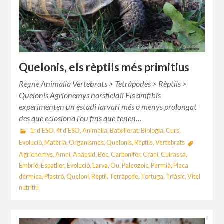
Quelonis, els rèptils més primitius
Regne Animalia Vertebrats > Tetràpodes > Rèptils >
Quelonis Agrionemys horsfieldii Els amfibis
experimenten un estadi larvari més o menys prolongat
des que eclosiona l’ou fins que tenen…
1r d'ESO
,
4t d'ESO
,
Animalia
,
Batxillerat
,
Biologia
,
Curs
,
Evolució
,
Matèria
,
Organismes
,
Quelonis
,
Rèptils
,
Vertebrats
Agrionemys
,
Amni
,
Anàpsid
,
Bec
,
Carbonífer
,
Crani
,
Cuirassa
,
Embrió
,
Espatller
,
Evolució
,
Larva
,
Ou
,
Paleozoic
,
Permià
,
Placa
dèrmica
,
Plastró
,
Queloni
,
Rèptil
,
Tetràpode
,
Tortuga
,
Triàsic
,
Vitel
nutritiu