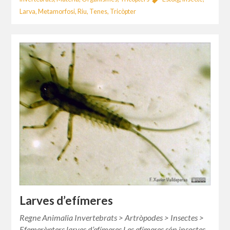
Larva
,
Metamorfosi
,
Riu
,
Tenes
,
Tricòpter
Larves d’efímeres
Regne Animalia Invertebrats > Artròpodes > Insectes >
Efemeròpters larves d’efímeres Les efímeres són insectes