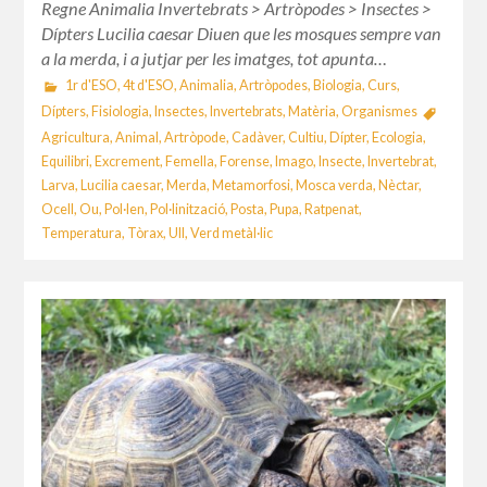
Regne Animalia Invertebrats > Artròpodes > Insectes >
Dípters Lucilia caesar Diuen que les mosques sempre van
a la merda, i a jutjar per les imatges, tot apunta…
1r d'ESO
,
4t d'ESO
,
Animalia
,
Artròpodes
,
Biologia
,
Curs
,
Dípters
,
Fisiologia
,
Insectes
,
Invertebrats
,
Matèria
,
Organismes
Agricultura
,
Animal
,
Artròpode
,
Cadàver
,
Cultiu
,
Dípter
,
Ecologia
,
Equilibri
,
Excrement
,
Femella
,
Forense
,
Imago
,
Insecte
,
Invertebrat
,
Larva
,
Lucilia caesar
,
Merda
,
Metamorfosi
,
Mosca verda
,
Nèctar
,
Ocell
,
Ou
,
Pol·len
,
Pol·linització
,
Posta
,
Pupa
,
Ratpenat
,
Temperatura
,
Tòrax
,
Ull
,
Verd metàl·lic