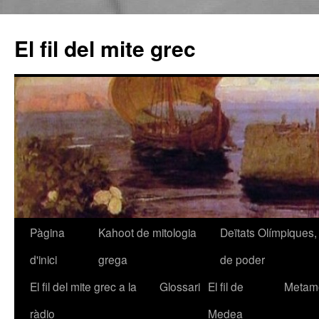
El fil del mite grec
Pàgina
Kahoot de mitologia
Deïtats Olímpiques, 
Vés
d'inici
grega
de poder
al
El fil del mite grec a la
Glossari
El fil de
Metamo
contingut
ràdio
Medea