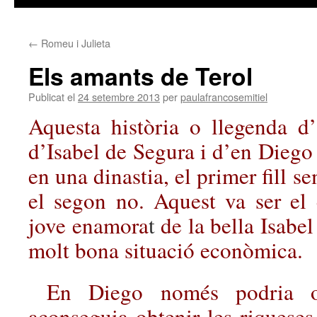
←
Romeu i Julieta
Els amants de Terol
Publicat el
24 setembre 2013
per
paulafrancosemitiel
Aquesta història o llegenda d’
d’Isabel de Segura i d’en Diego 
en una dinastia, el primer fill se
el segon no. Aquest va ser el
jove
enamora
t
de la bella Isabe
molt bona situació econòmica.
En Diego només podria op
aconseguia obtenir les riqueses