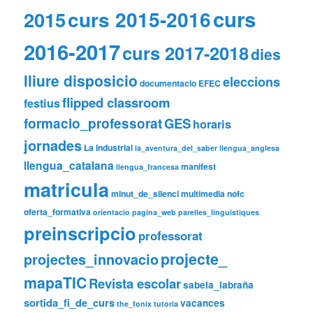
curs
curs 2015-2016
2015
2016-2017
curs 2017-2018
dies
lliure disposicio
eleccions
documentacio
EFEC
flipped classroom
festius
formacio_professorat
GES
horaris
jornades
La Industrial
la_aventura_del_saber
llengua_anglesa
llengua_catalana
manifest
llengua_francesa
matricula
minut_de_silenci
multimedia
nofc
oferta_formativa
orientacio
pagina_web
parelles_linguistiques
preinscripcio
professorat
projecte_
projectes_innovacio
mapaTIC
Revista escolar
sabela_labraña
sortida_fi_de_curs
vacances
the_fonix
tutoria