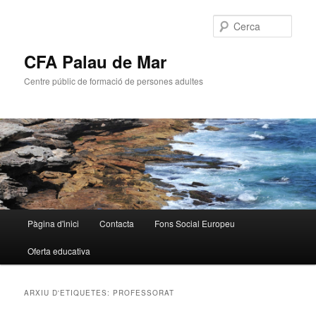
Cerca
CFA Palau de Mar
Centre públic de formació de persones adultes
Menú
Pàgina d'inici
Contacta
Fons Social Europeu
Aneu
Aneu
principal
Oferta educativa
al
al
contingut
contingut
ARXIU D'ETIQUETES:
PROFESSORAT
principal
secundari