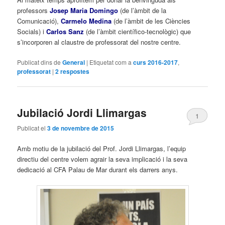
professors
Josep Maria Domi
ng
o
(de l’àmbit de la
Comunicació),
Carmelo Medina
(de l’àmbit de les Ciències
Socials) i
Carlos Sanz
(de l’àmbit científico-tecnològic) que
s’incorporen al claustre de professorat del nostre centre.
Publicat dins de
General
|
Etiquetat com a
curs 2016-2017
,
professorat
|
2
respostes
Jubilació Jordi Llimargas
1
Publicat el
3 de novembre de 2015
Amb motiu de la jubilació del Prof. Jordi Llimargas, l’equip
directiu del centre volem agrair la seva implicació i la seva
dedicació al CFA Palau de Mar durant els darrers anys.