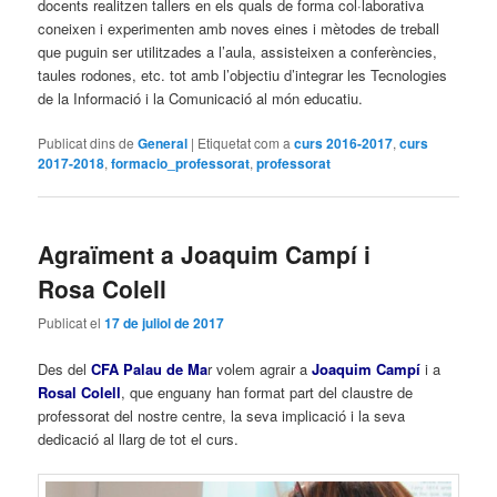
docents realitzen tallers en els quals de forma col·laborativa
coneixen i experimenten amb noves eines i mètodes de treball
que puguin ser utilitzades a l’aula, assisteixen a conferències,
taules rodones, etc. tot amb l’objectiu d’integrar les Tecnologies
de la Informació i la Comunicació al món educatiu.
Publicat dins de
General
|
Etiquetat com a
curs 2016-2017
,
curs
2017-2018
,
formacio_professorat
,
professorat
Agraïment a Joaquim Campí i
Rosa Colell
Publicat el
17 de juliol de 2017
Des del
CFA Palau de Ma
r volem agrair a
Joaquim Campí
i a
Rosal Colell
, que enguany han format part del claustre de
professorat del nostre centre, la seva implicació i la seva
dedicació al llarg de tot el curs.