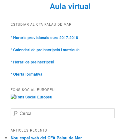
Aula virtual
ESTUDIAR AL CFA PALAU DE MAR
* Horaris provisionals curs 2017-2018
* Calendari de preinscripció i matrícula
* Horari de preinscripció
* Oferta formativa
FONS SOCIAL EUROPEU
C
e
r
c
ARTICLES RECENTS
a
Nou espai web del CFA Palau de Mar