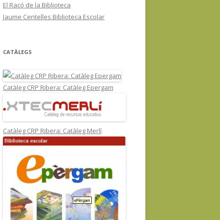
El Racó de la Biblioteca
Jaume Centelles Biblioteca Escolar
CATÀLEGS
Catàleg CRP Ribera: Catàleg Epergam
Catàleg CRP Ribera: Catàleg Merlí