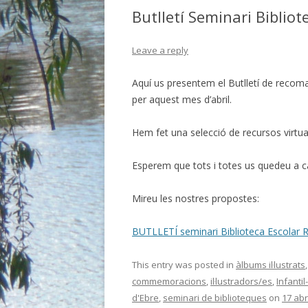
BIBLIO.
Butlletí Seminari Bibliot
BIBLIO.E
Leave a reply
BIBLIO. 
Aquí us presentem el Butlletí de recoma
BIBLIO.
per aquest mes d’abril.
BIBLIO. 
Hem fet una selecció de recursos virtuals
BIBLIO.
Esperem que tots i totes us quedeu a c
BIBLIO.
Mireu les nostres propostes:
BIBLIO.
BUTLLETÍ seminari Biblioteca Escolar Ri
BIBLIO. 
This entry was posted in
àlbums il·lustrats
commemoracions
,
il·lustradors/es
,
Infantil
d'Ebre
,
seminari de biblioteques
on
17 abr