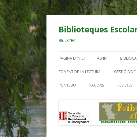
Biblioteques Escolar
BlocXTEC
PÀGINA D'INICI
ALFIN
BIBLIOC
BIBLIO OCELLS
AL DIAR
FOMENT DE LA LECTURA
GESTIÓ DOC
RIBERA
EINES DIGITALS BE
PUNTEDU
RACONS
REVISTES
BIBLIO E
TREBALL PER PROJECT
BIBLIO.
BIBLIO.
BIBLIO. 