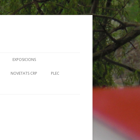
EXPOSICIONS
N
NOVETATS CRP
PLEC
UTORS RIBERENCS
RECURSOS EN LÍNIA-MERLÍ
FITXES PLEC
I BIBLIOTEQUES
UMS IL· CRP
CIA
 CONTES