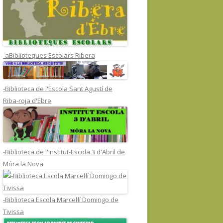
-aBiblioteques Escolars Ribera
-Biblioteca de l'Escola Sant Agustí de
Riba-roja d'Ebre
-Biblioteca de l'Institut-Escola 3 d'Abril de
Móra la Nova
-Biblioteca Escola Marcel·lí Domingo de
Tivissa