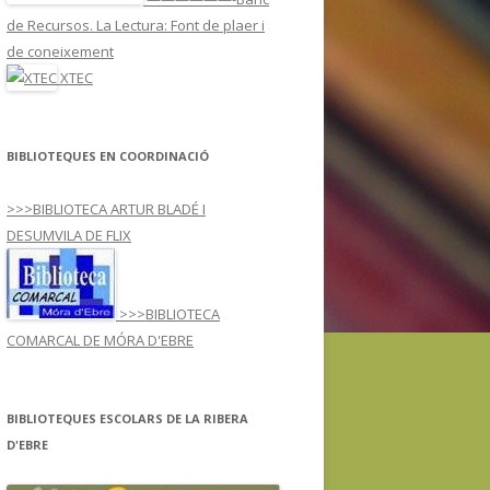
ARREU DEL MÓN
de Recursos. La Lectura: Font de plaer i
À
de coneixement
XTEC
SE I3-JN
SPORTS
BIBLIOTEQUES EN COORDINACIÓ
>>>BIBLIOTECA ARTUR BLADÉ I
DESUMVILA DE FLIX
>>>BIBLIOTECA
COMARCAL DE MÓRA D'EBRE
BIBLIOTEQUES ESCOLARS DE LA RIBERA
D'EBRE