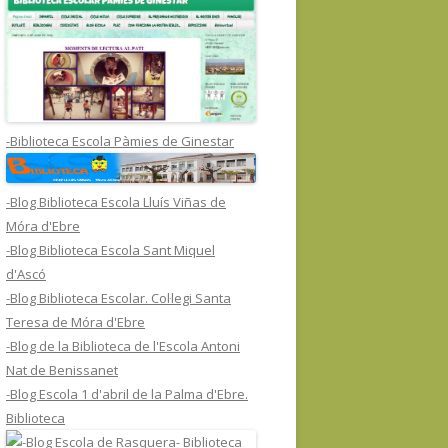
-Biblioteca Escola Pàmies de Ginestar
-Blog Biblioteca Escola Lluís Viñas de
Móra d'Ebre
-Blog Biblioteca Escola Sant Miquel
d'Ascó
-Blog Biblioteca Escolar. Col·legi Santa
Teresa de Móra d'Ebre
-Blog de la Biblioteca de l'Escola Antoni
Nat de Benissanet
-Blog Escola 1 d'abril de la Palma d'Ebre.
Biblioteca