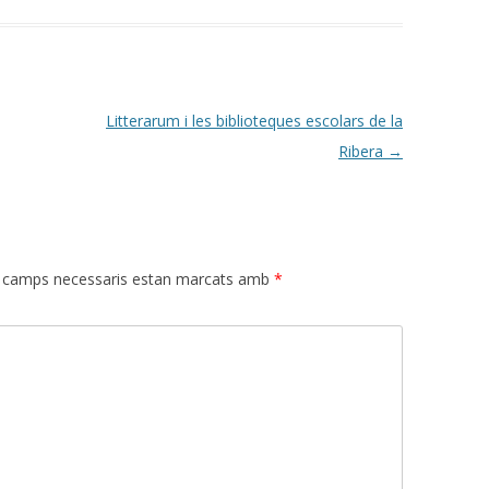
CONTES D’
PARTICIPANTS SEMINARI
JN CASTELL
BIBLIOTEQUES CURS 2014-15
MALETA CEP
PARTICIPANTS SEMINARI
Litterarum i les biblioteques escolars de la
BIBLIOTEQUES 2013-14
CONTES I E
Ribera
→
PARTICIPANTS CURS 2012-2013
PARTICIPANTS CURS 2011-2012
 camps necessaris estan marcats amb
*