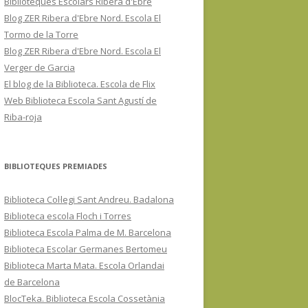
Biblioteques Escolars Ribera d'Ebre
Blog ZER Ribera d'Ebre Nord. Escola El
Tormo de la Torre
Blog ZER Ribera d'Ebre Nord. Escola El
Verger de Garcia
El blog de la Biblioteca. Escola de Flix
Web Biblioteca Escola Sant Agustí de
Riba-roja
BIBLIOTEQUES PREMIADES
Biblioteca Col·legi Sant Andreu. Badalona
Biblioteca escola Floch i Torres
Biblioteca Escola Palma de M. Barcelona
Biblioteca Escolar Germanes Bertomeu
Biblioteca Marta Mata. Escola Orlandai
de Barcelona
BlocTeka. Biblioteca Escola Cossetània