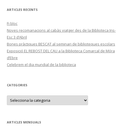
ARTICLES RECENTS
Fi bloc
Noves recomanacions al cabàs viatger des de la Biblioteca Ins-
Esc 3 d’Abril
Bones pràctiques BESCAT al seminari de biblioteques escolars
Exposició EL REBOST DEL CAU a la Biblioteca Comarcal de Móra
d’Ebre
Celebrem el dia mundial de la biblioteca
CATEGORIES
C
a
t
e
g
o
r
ARTICLES MENSUALS
i