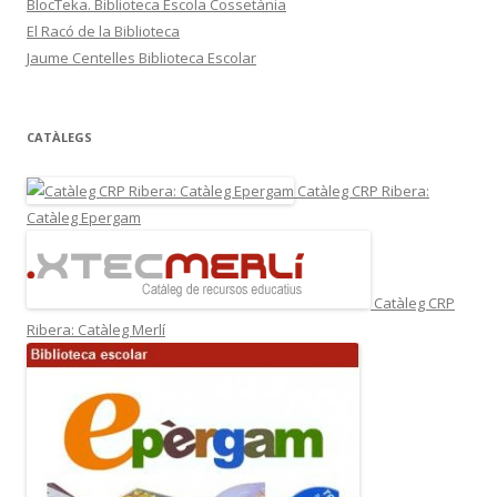
BlocTeka. Biblioteca Escola Cossetània
El Racó de la Biblioteca
Jaume Centelles Biblioteca Escolar
CATÀLEGS
Catàleg CRP Ribera:
Catàleg Epergam
Catàleg CRP
Ribera: Catàleg Merlí