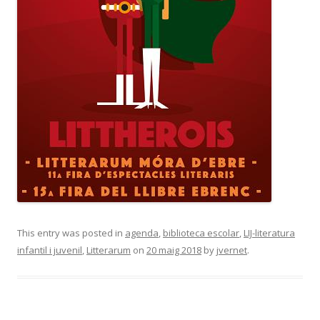
This entry was posted in
agenda
,
biblioteca escolar
,
LIJ-literatura
infantil i juvenil
,
Litterarum
on
20 maig 2018
by
jvernet
.