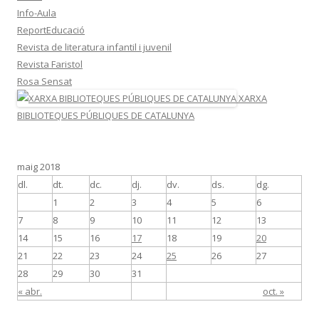
Info-Aula
ReportEducació
Revista de literatura infantil i juvenil
Revista Faristol
Rosa Sensat
XARXA
BIBLIOTEQUES PÚBLIQUES DE CATALUNYA
maig 2018
dl.
dt.
dc.
dj.
dv.
ds.
dg.
1
2
3
4
5
6
7
8
9
10
11
12
13
14
15
16
17
18
19
20
21
22
23
24
25
26
27
28
29
30
31
« abr.
oct. »