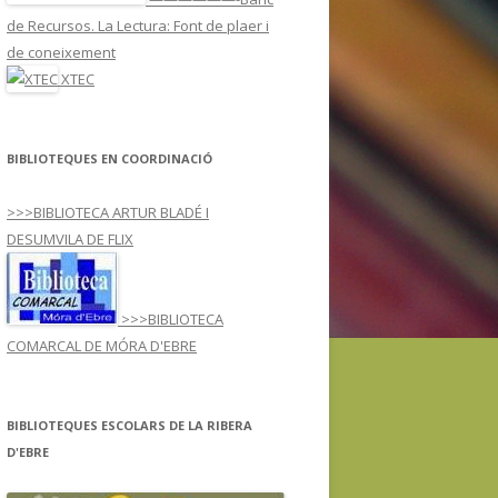
ARREU DEL MÓN
de Recursos. La Lectura: Font de plaer i
À
de coneixement
XTEC
SE I3-JN
SPORTS
BIBLIOTEQUES EN COORDINACIÓ
>>>BIBLIOTECA ARTUR BLADÉ I
DESUMVILA DE FLIX
>>>BIBLIOTECA
COMARCAL DE MÓRA D'EBRE
BIBLIOTEQUES ESCOLARS DE LA RIBERA
D'EBRE