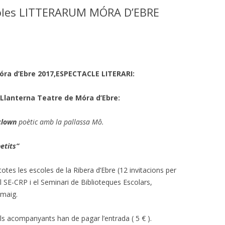
BIBLIOTEQUES ESCOLARS RIBERA
ESC. BENISSANET
scoles LITTERARUM MÓRA D’EBRE
COEDUCATI
CURS 2020-21
COMARCAL
SC. RIBA-ROJA
PARTICIPANTS AL SEMINARI DE
MALETA DE
BIBLIOTEQUES ESCOLARS 18-19
ESC. ASCÓ
MALETA DE
PARTICIPANTS AL SEMINARI DE
 ZER RIBERA NORD
ra d’Ebre 2017,ESPECTACLE LITERARI:
BIBLIOTEQUES ESCOLARS RIBERA
MALETA EN
ESC. FLIX
D’EBRE, CURS 2019-20
a Llanterna Teatre de Móra d’Ebre
:
MALETES AC
 INS-ESC. MÓRA LA NOVA
PARTICIPANTS SEMINARI
 clown
poètic amb la pallassa Mô.
BIBLIOTEQUES 2017-18
MALETA CO
 ESC. MIRAVET
PARTICIPANTS SEMINARI
MALETA DE 
etits”
 ESC. LA PALMA
BIBLIOTEQUES CURS 2016-17
CONTES CU
es les escoles de la Ribera d’Ebre (12 invitacions per
COL. STA. TERESA
CELEBREM 5 ANYS DE SEMINARI
l SE-CRP i el Seminari de Biblioteques Escolars,
CONTES DE
DE BIBLIOTEQUES
 maig.
MALETA DA
PARTICIPANTS SEMINARI
 Els acompanyants han de pagar l’entrada ( 5 € ).
BIBLIOTEQUES CURS 2015-16