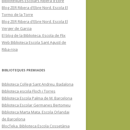
Biblioteques Escolars Ribera d'Ebre
Blog ZER Ribera d'Ebre Nord. Escola El
Tormo de la Torre
Blog ZER Ribera d'Ebre Nord. Escola El
Verger de Garcia
El blog de la Biblioteca. Escola de Flix
Web Biblioteca Escola Sant Agustí de
Riba-roja
BIBLIOTEQUES PREMIADES
Biblioteca Col·legi Sant Andreu. Badalona
Biblioteca escola Floch i Torres
Biblioteca Escola Palma de M. Barcelona
Biblioteca Escolar Germanes Bertomeu
Biblioteca Marta Mata. Escola Orlandai
de Barcelona
BlocTeka. Biblioteca Escola Cossetània