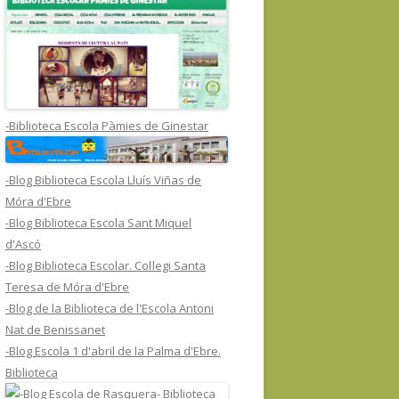
-Biblioteca Escola Pàmies de Ginestar
-Blog Biblioteca Escola Lluís Viñas de
Móra d'Ebre
-Blog Biblioteca Escola Sant Miquel
d'Ascó
-Blog Biblioteca Escolar. Col·legi Santa
Teresa de Móra d'Ebre
-Blog de la Biblioteca de l'Escola Antoni
Nat de Benissanet
-Blog Escola 1 d'abril de la Palma d'Ebre.
Biblioteca