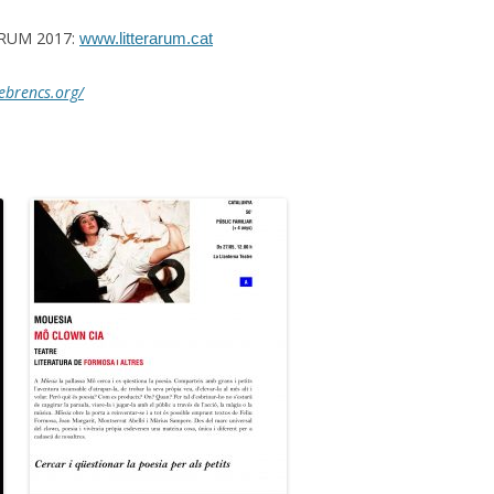
CONTES D’
ARUM 2017:
PARTICIPANTS SEMINARI
www.litterarum.cat
JN CASTELL
BIBLIOTEQUES CURS 2014-15
ebrencs.org/
MALETA CEP
PARTICIPANTS SEMINARI
BIBLIOTEQUES 2013-14
CONTES I E
PARTICIPANTS CURS 2012-2013
PARTICIPANTS CURS 2011-2012