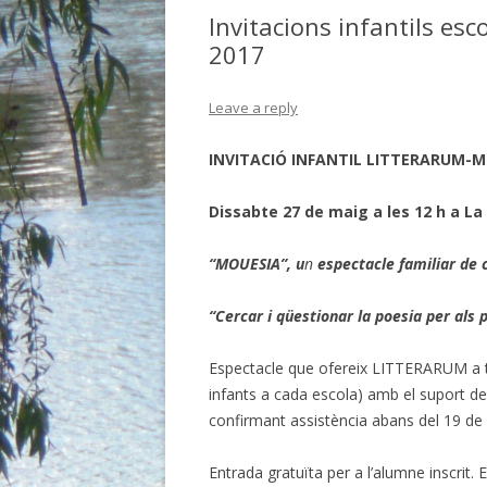
BIBLIO.
Invitacions infantils e
2017
BIBLIO.E
BIBLIO. 
Leave a reply
BIBLIO.
INVITACIÓ INFANTIL LITTERARUM-Mó
BIBLIO. 
Dissabte 27 de maig a les 12 h a L
BIBLIO.
“MOUESIA”, u
n
espectacle familiar de
BIBLIO.
“Cercar i qüestionar la poesia per als p
BIBLIO.
Espectacle que ofereix LITTERARUM a tot
BIBLIO. 
infants a cada escola) amb el suport de
confirmant assistència abans del 19 de
Entrada gratuïta per a l’alumne inscrit.