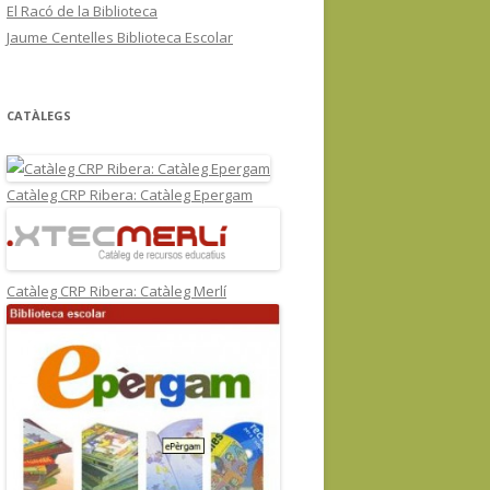
El Racó de la Biblioteca
Jaume Centelles Biblioteca Escolar
CATÀLEGS
Catàleg CRP Ribera: Catàleg Epergam
Catàleg CRP Ribera: Catàleg Merlí