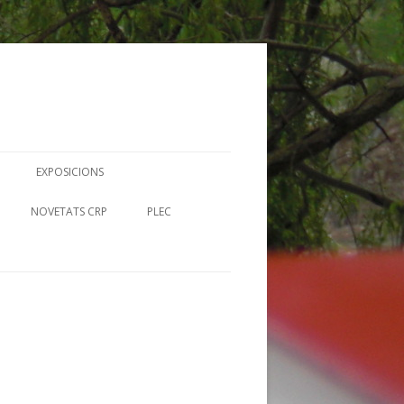
EXPOSICIONS
N
NOVETATS CRP
PLEC
UTORS RIBERENCS
RECURSOS EN LÍNIA-MERLÍ
FITXES PLEC
I BIBLIOTEQUES
UMS IL· CRP
CIA
 CONTES