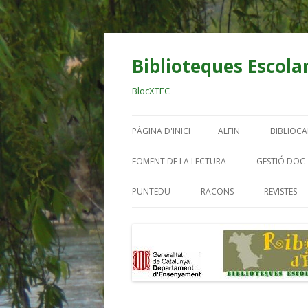
Biblioteques Escolar
BlocXTEC
PÀGINA D'INICI
ALFIN
BIBLIOC
BIBLIO OCELLS
AL DIAR
FOMENT DE LA LECTURA
GESTIÓ DOC
RIBERA
EINES DIGITALS BE
PUNTEDU
RACONS
REVISTES
BIBLIO E
TREBALL PER PROJECT
BIBLIO.
BIBLIO.
BIBLIO. 