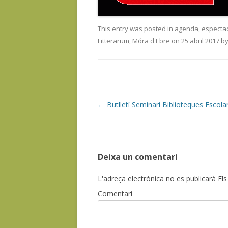
This entry was posted in
agenda
,
espectacl
Litterarum
,
Móra d'Ebre
on
25 abril 2017
b
Post
←
Butlletí Seminari Biblioteques Escola
navigation
Deixa un comentari
L'adreça electrònica no es publicarà
Els
Comentari