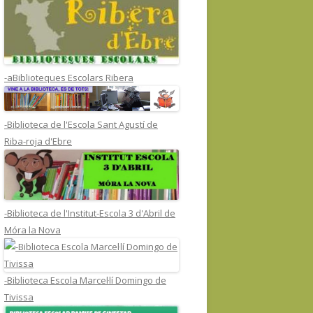
-aBiblioteques Escolars Ribera
-Biblioteca de l'Escola Sant Agustí de
Riba-roja d'Ebre
-Biblioteca de l'Institut-Escola 3 d'Abril de
Móra la Nova
-Biblioteca Escola Marcel·lí Domingo de
Tivissa