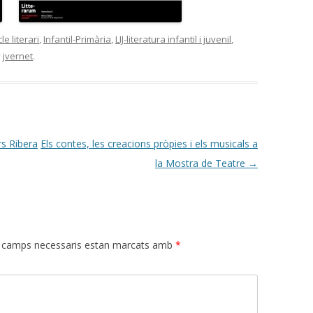
e literari
,
Infantil-Primària
,
LIJ-literatura infantil i juvenil
,
y
jvernet
.
rs Ribera
Els contes, les creacions pròpies i els musicals a
la Mostra de Teatre
→
 camps necessaris estan marcats amb
*