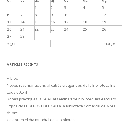
dl.
dt.
dc.
dj.
dv.
ds.
dg.
1
2
3
4
5
6
7
8
9
10
11
12
13
14
15
16
17
18
19
20
21
22
23
24
25
26
27
28
« gen.
març »
ARTICLES RECENTS
Fi bloc
Noves recomanacions al cabàs viatger des de la Biblioteca Ins-
Esc 3 d’Abril
Bones pràctiques BESCAT al seminari de biblioteques escolars
Exposició EL REBOST DEL CAU a la Biblioteca Comarcal de Móra
d’Ebre
Celebrem el dia mundial de la biblioteca