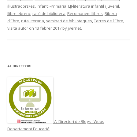
il·lustradors/es
,
Infantil-Primària
,
LIJ-literatura infantil i juvenil
,
llibre ebrenc
,
racó de biblioteca
,
Recomanem llibres
,
Ribera
d'Ebre
,
ruta literaria
,
seminari de biblioteques
,
Terres de l'Ebre
,
visita autor
on
13 febrer 2017
by
jvernet
.
AL DIRECTORI
Al Directori de Blogs i Webs
Departament Educació