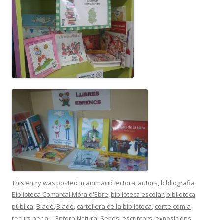
This entry was posted in
animació lectora
,
autors
,
bibliografia
,
Biblioteca Comarcal Móra d'Ebre
,
biblioteca escolar
,
biblioteca
pública
,
Bladé
,
Bladé
,
cartellera de la biblioteca
,
conte com a
recurs per a...
,
Entorn Natural Sebes
,
escriptors
,
exposicions
,