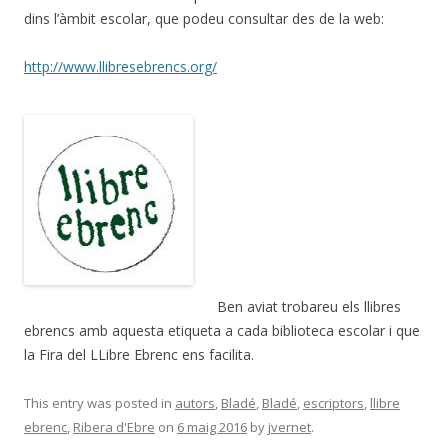
dins l’àmbit escolar, que podeu consultar des de la web:
http://www.llibresebrencs.org/
Ben aviat trobareu els llibres
ebrencs amb aquesta etiqueta a cada biblioteca escolar i que
la Fira del LLibre Ebrenc ens facilita.
This entry was posted in
autors
,
Bladé
,
Bladé
,
escriptors
,
llibre
ebrenc
,
Ribera d'Ebre
on
6 maig 2016
by
jvernet
.