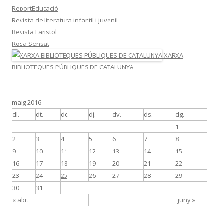
ReportEducació
Revista de literatura infantil i juvenil
Revista Faristol
Rosa Sensat
XARXA
BIBLIOTEQUES PÚBLIQUES DE CATALUNYA
maig 2016
dl.
dt.
dc.
dj.
dv.
ds.
dg.
1
2
3
4
5
6
7
8
9
10
11
12
13
14
15
16
17
18
19
20
21
22
23
24
25
26
27
28
29
30
31
« abr.
juny »