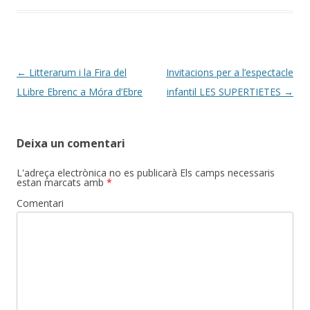
Post
←
Litterarum i la Fira del
Invitacions per a l’espectacle
navigation
LLibre Ebrenc a Móra d’Ebre
infantil LES SUPERTIETES
→
Deixa un comentari
L'adreça electrònica no es publicarà
Els camps necessaris
estan marcats amb
*
Comentari