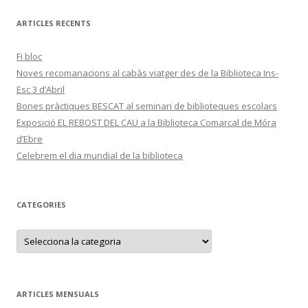
ARTICLES RECENTS
Fi bloc
Noves recomanacions al cabàs viatger des de la Biblioteca Ins-
Esc 3 d’Abril
Bones pràctiques BESCAT al seminari de biblioteques escolars
Exposició EL REBOST DEL CAU a la Biblioteca Comarcal de Móra
d’Ebre
Celebrem el dia mundial de la biblioteca
CATEGORIES
C
a
t
e
g
o
r
ARTICLES MENSUALS
i