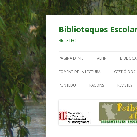
Biblioteques Escolar
BlocXTEC
PÀGINA D'INICI
ALFIN
BIBLIOC
BIBLIO OCELLS
AL DIAR
FOMENT DE LA LECTURA
GESTIÓ DOC
RIBERA
EINES DIGITALS BE
PUNTEDU
RACONS
REVISTES
BIBLIO E
TREBALL PER PROJECT
BIBLIO.
BIBLIO.
BIBLIO. 