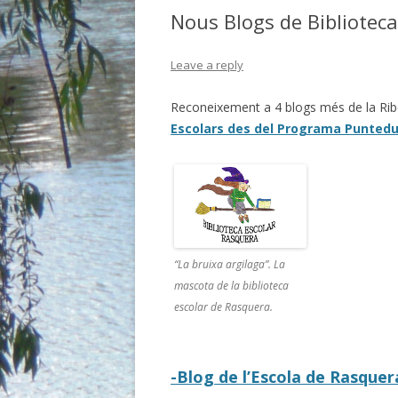
BIBLIO.
Nous Blogs de Biblioteca
BIBLIO.E
Leave a reply
BIBLIO. 
Reconeixement a 4 blogs més de la Ribe
BIBLIO.
Escolars des del Programa Puntedu
BIBLIO. 
BIBLIO.
BIBLIO.
“La bruixa argilaga”. La
BIBLIO.
mascota de la biblioteca
BIBLIO. 
escolar de Rasquera.
-Blog de l’Escola de Rasquer