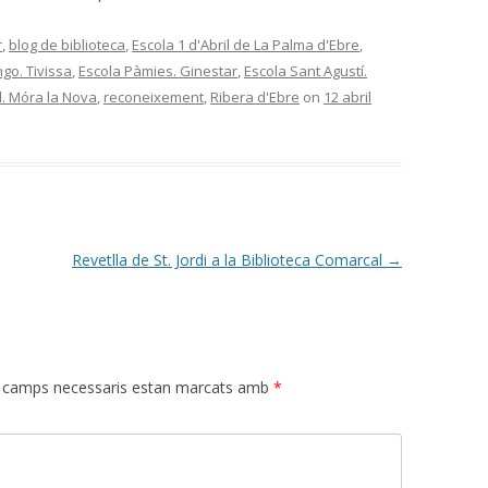
r
,
blog de biblioteca
,
Escola 1 d'Abril de La Palma d'Ebre
,
ngo. Tivissa
,
Escola Pàmies. Ginestar
,
Escola Sant Agustí.
il. Móra la Nova
,
reconeixement
,
Ribera d'Ebre
on
12 abril
Revetlla de St. Jordi a la Biblioteca Comarcal
→
 camps necessaris estan marcats amb
*