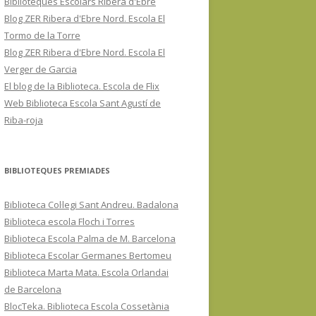
Biblioteques Escolars Ribera d'Ebre
Blog ZER Ribera d'Ebre Nord. Escola El
Tormo de la Torre
Blog ZER Ribera d'Ebre Nord. Escola El
Verger de Garcia
El blog de la Biblioteca. Escola de Flix
Web Biblioteca Escola Sant Agustí de
Riba-roja
BIBLIOTEQUES PREMIADES
Biblioteca Col·legi Sant Andreu. Badalona
Biblioteca escola Floch i Torres
Biblioteca Escola Palma de M. Barcelona
Biblioteca Escolar Germanes Bertomeu
Biblioteca Marta Mata. Escola Orlandai
de Barcelona
BlocTeka. Biblioteca Escola Cossetània