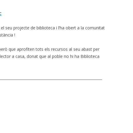
:
 seu projecte de biblioteca i l’ha obert a la comunitat
tància !
però que aprofiten tots els recursos al seu abast per
t lector a casa, donat que al poble no hi ha Biblioteca
__________________________________________________________