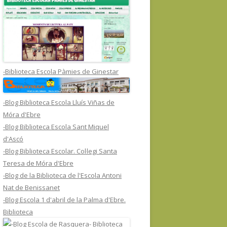
-Biblioteca Escola Pàmies de Ginestar
-Blog Biblioteca Escola Lluís Viñas de
Móra d'Ebre
-Blog Biblioteca Escola Sant Miquel
d'Ascó
-Blog Biblioteca Escolar. Col·legi Santa
Teresa de Móra d'Ebre
-Blog de la Biblioteca de l'Escola Antoni
Nat de Benissanet
-Blog Escola 1 d'abril de la Palma d'Ebre.
Biblioteca