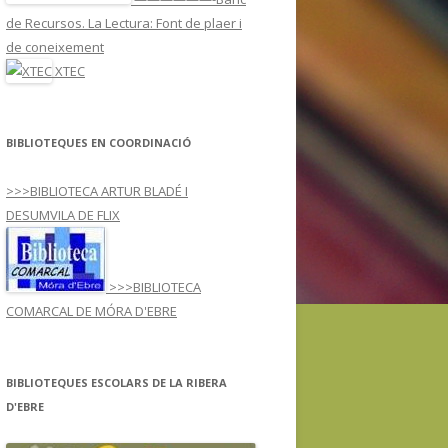
ARREU DEL MÓN
de Recursos. La Lectura: Font de plaer i
À
de coneixement
XTEC
SE I3-JN
SPORTS
BIBLIOTEQUES EN COORDINACIÓ
>>>BIBLIOTECA ARTUR BLADÉ I
DESUMVILA DE FLIX
>>>BIBLIOTECA
COMARCAL DE MÓRA D'EBRE
BIBLIOTEQUES ESCOLARS DE LA RIBERA
D'EBRE