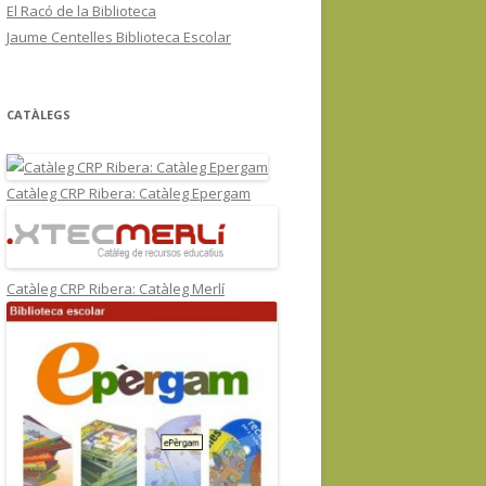
El Racó de la Biblioteca
Jaume Centelles Biblioteca Escolar
CATÀLEGS
Catàleg CRP Ribera: Catàleg Epergam
Catàleg CRP Ribera: Catàleg Merlí