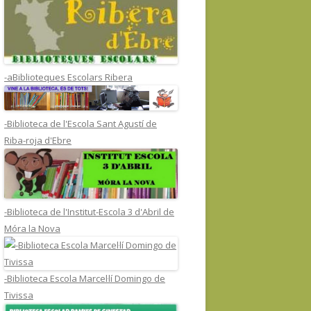
-aBiblioteques Escolars Ribera
-Biblioteca de l'Escola Sant Agustí de
Riba-roja d'Ebre
-Biblioteca de l'Institut-Escola 3 d'Abril de
Móra la Nova
-Biblioteca Escola Marcel·lí Domingo de
Tivissa