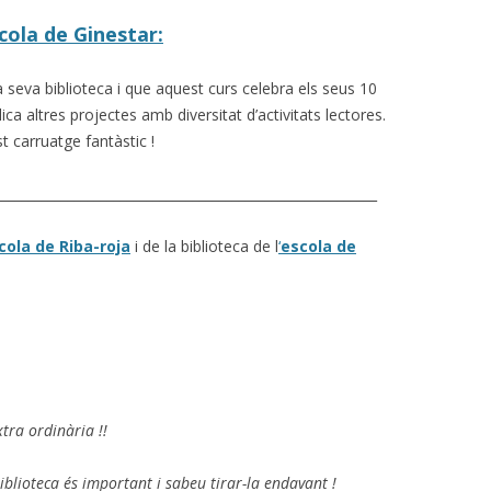
scola de Ginestar:
seva biblioteca i que aquest curs celebra els seus 10
ca altres projectes amb diversitat d’activitats lectores.
t carruatge fantàstic !
__________________________________________________________
cola de Riba-roja
i de la biblioteca de l
‘
escola de
xtra ordinària !!
 biblioteca és important i sabeu tirar-la endavant !