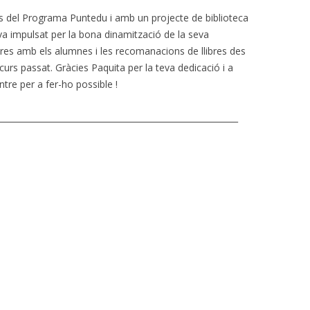
CONTES D’
 del Programa Puntedu i amb un projecte de biblioteca
PARTICIPANTS SEMINARI
JN CASTELL
va impulsat per la bona dinamització de la seva
BIBLIOTEQUES CURS 2014-15
ctores amb els alumnes i les recomanacions de llibres des
MALETA CEP
curs passat. Gràcies Paquita per la teva dedicació i a
PARTICIPANTS SEMINARI
re per a fer-ho possible !
BIBLIOTEQUES 2013-14
CONTES I E
PARTICIPANTS CURS 2012-2013
__________________________________________________________
PARTICIPANTS CURS 2011-2012