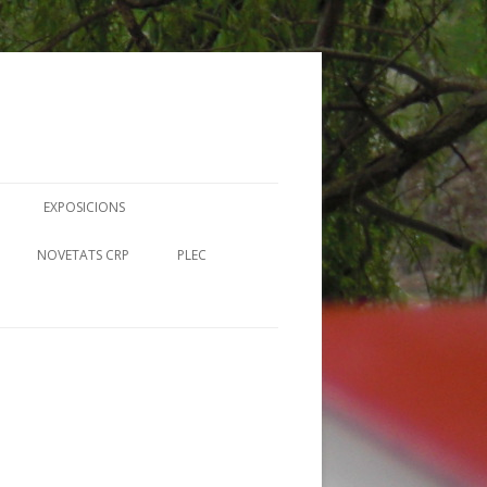
EXPOSICIONS
N
NOVETATS CRP
PLEC
UTORS RIBERENCS
RECURSOS EN LÍNIA-MERLÍ
FITXES PLEC
I BIBLIOTEQUES
UMS IL· CRP
CIA
 CONTES