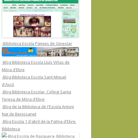
-Biblioteca Escola Pàmies de Ginestar
-Blog Biblioteca Escola Lluís Viñas de
Móra d'Ebre
-Blog Biblioteca Escola Sant Miquel
d'Ascó
-Blog Biblioteca Escolar. Col·legi Santa
Teresa de Móra d'Ebre
-Blog de la Biblioteca de l'Escola Antoni
Nat de Benissanet
-Blog Escola 1 d'abril de la Palma d'Ebre.
Biblioteca