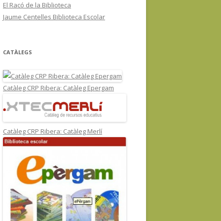
El Racó de la Biblioteca
Jaume Centelles Biblioteca Escolar
CATÀLEGS
Catàleg CRP Ribera: Catàleg Epergam
Catàleg CRP Ribera: Catàleg Merlí