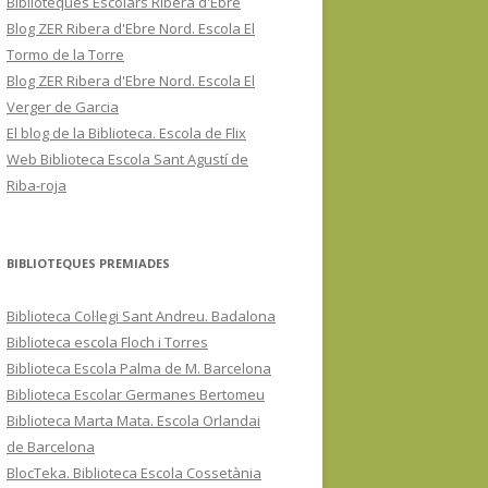
Biblioteques Escolars Ribera d'Ebre
Blog ZER Ribera d'Ebre Nord. Escola El
Tormo de la Torre
Blog ZER Ribera d'Ebre Nord. Escola El
Verger de Garcia
El blog de la Biblioteca. Escola de Flix
Web Biblioteca Escola Sant Agustí de
Riba-roja
BIBLIOTEQUES PREMIADES
Biblioteca Col·legi Sant Andreu. Badalona
Biblioteca escola Floch i Torres
Biblioteca Escola Palma de M. Barcelona
Biblioteca Escolar Germanes Bertomeu
Biblioteca Marta Mata. Escola Orlandai
de Barcelona
BlocTeka. Biblioteca Escola Cossetània