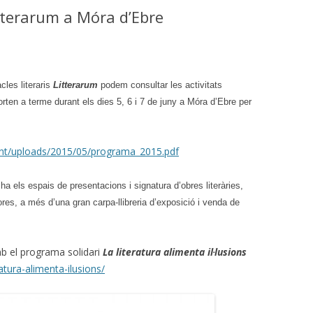
BIBLIOTEQUES ESCOLARS RIBERA
ESC. BENISSANET
Litterarum a Móra d’Ebre
COEDUCATI
CURS 2020-21
COMARCAL
SC. RIBA-ROJA
PARTICIPANTS AL SEMINARI DE
MALETA DE
BIBLIOTEQUES ESCOLARS 18-19
ESC. ASCÓ
cles literaris
Litterarum
podem consultar les activitats
MALETA DE
PARTICIPANTS AL SEMINARI DE
 ZER RIBERA NORD
orten a terme durant els dies 5, 6 i 7 de juny a Móra d’Ebre per
BIBLIOTEQUES ESCOLARS RIBERA
MALETA EN
ESC. FLIX
D’EBRE, CURS 2019-20
MALETES AC
ent/uploads/2015/05/programa_2015.pdf
 INS-ESC. MÓRA LA NOVA
PARTICIPANTS SEMINARI
BIBLIOTEQUES 2017-18
MALETA CO
 ESC. MIRAVET
ha els espais de presentacions i signatura d’obres literàries,
PARTICIPANTS SEMINARI
MALETA DE 
res, a més d’una gran carpa-llibreria d’exposició i venda de
 ESC. LA PALMA
BIBLIOTEQUES CURS 2016-17
CONTES CU
COL. STA. TERESA
CELEBREM 5 ANYS DE SEMINARI
b el programa solidari
La literatura alimenta il·lusions
CONTES DE
DE BIBLIOTEQUES
tura-alimenta-ilusions/
MALETA DA
PARTICIPANTS SEMINARI
BIBLIOTEQUES CURS 2015-16