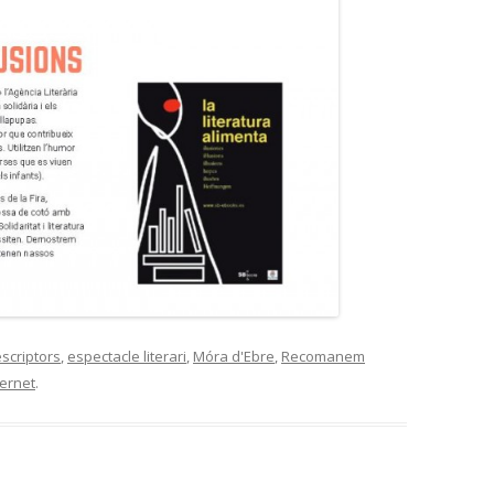
CONTES D’
PARTICIPANTS SEMINARI
JN CASTELL
BIBLIOTEQUES CURS 2014-15
MALETA CEP
PARTICIPANTS SEMINARI
BIBLIOTEQUES 2013-14
CONTES I E
PARTICIPANTS CURS 2012-2013
PARTICIPANTS CURS 2011-2012
escriptors
,
espectacle literari
,
Móra d'Ebre
,
Recomanem
vernet
.