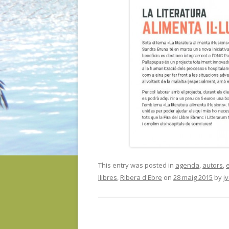
This entry was posted in
agenda
,
autors
,
llibres
,
Ribera d'Ebre
on
28 maig 2015
by
j