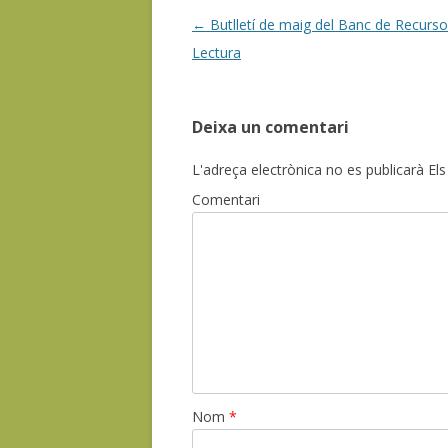
Post
←
Butlletí de maig del Banc de Recurso
navigation
Lectura
Deixa un comentari
L'adreça electrònica no es publicarà
Els
Comentari
Nom
*