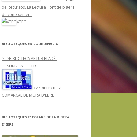
ARREU DEL MÓN
de Recursos. La Lectura: Font de plaer i
À
de coneixement
XTEC
SE I3-JN
SPORTS
BIBLIOTEQUES EN COORDINACIÓ
>>>BIBLIOTECA ARTUR BLADÉ I
DESUMVILA DE FLIX
>>>BIBLIOTECA
COMARCAL DE MÓRA D'EBRE
BIBLIOTEQUES ESCOLARS DE LA RIBERA
D'EBRE