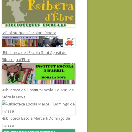
-aBiblioteques Escolars Ribera
-Biblioteca de l'Escola Sant Agustí de
Riba-roja d'Ebre
-Biblioteca de l'Institut-Escola 3 d'Abril de
Móra la Nova
-Biblioteca Escola Marcel·lí Domingo de
Tivissa