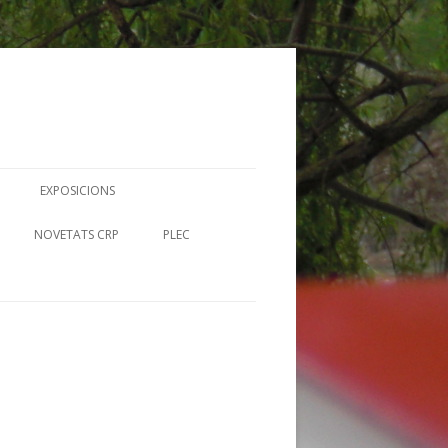
EXPOSICIONS
N
NOVETATS CRP
PLEC
UTORS RIBERENCS
RECURSOS EN LÍNIA-MERLÍ
FITXES PLEC
I BIBLIOTEQUES
UMS IL· CRP
CIA
 CONTES