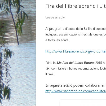
BIBLIO.
Fira del llibre ebrenc i 
BIBLIO.E
Leave a reply
BIBLIO. 
Al programa
d’actes de la 8a fira d’especta
BIBLIO.
lúdiques, escenificacions i recitals que es p
a totes les edats.
BIBLIO. 
http://www.llibresebrencs.org/wp-cont
BIBLIO.
BIBLIO.
Dins
la
12a Fira del Llibre Ebrenc
2015 hi 
així com tallers i bones recomanacions lecto
BIBLIO.
llibres.
BIBLIO. 
En aquesta edició podem col·laborar am
http://www.sandrabruna.com/ca/la-litera