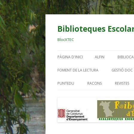
Biblioteques Escolar
BlocXTEC
PÀGINA D'INICI
ALFIN
BIBLIOC
BIBLIO OCELLS
AL DIAR
FOMENT DE LA LECTURA
GESTIÓ DOC
RIBERA
EINES DIGITALS BE
PUNTEDU
RACONS
REVISTES
BIBLIO E
TREBALL PER PROJECT
BIBLIO.
BIBLIO.
BIBLIO. 