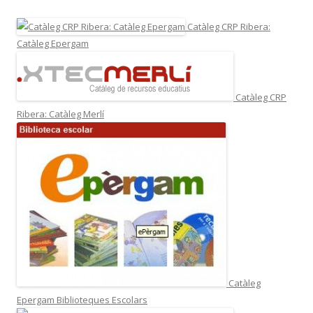
Catàleg CRP Ribera:
Catàleg Epergam
Catàleg CRP
Ribera: Catàleg Merlí
Catàleg
Epergam Biblioteques Escolars