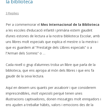
la biblioteca
3 Replies
Per a commemorar el
Mes Internacional de la Biblioteca
a les escoles d’educació infantil i primària estem gaudint
d’unes estones de lectura a la nostra Biblioteca Escolar, amb
uns llibres molt especials que explica el mestre o la mestra i
que es guardem al “Prestatge dels Llibres especials” o a
l”Armari dels Somnis” o …
Cada nivell o grup d’alumnes troba un llibre que parla de la
biblioteca, que ens apropa al món dels llibres i que ens fa
gaudir de la seva lectura.
Aquí en deixem uns quants per assaborir i que considerem
imprescindibles,
molt especials
perquè tenen unes
il·lustracions captivadores, donen missatges molt enriquidors i
ens ajuden a treballar hàbits, valors i emocions des de la