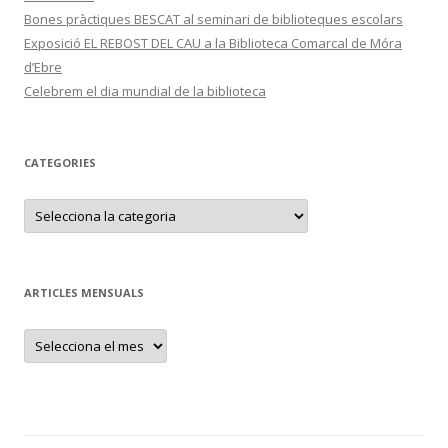
Bones pràctiques BESCAT al seminari de biblioteques escolars
Exposició EL REBOST DEL CAU a la Biblioteca Comarcal de Móra
d’Ebre
Celebrem el dia mundial de la biblioteca
CATEGORIES
C
a
t
e
g
o
r
ARTICLES MENSUALS
i
e
s
A
r
t
i
c
l
e
s
m