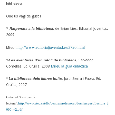
biblioteca.
Que us vagi de gust ! ! !
*-
, de Brian Lies, Editorial Joventut,
Ratpenats a la biblioteca
2009
:
http://www.editorialjuventud.es/3726.html
Mireu
Salvador
*-Les aventures d’un ratolí de biblioteca,
Comelles. Ed. Cruïlla, 2008
Mireu la guia didàctica.
, Jordi Sierra i Fabra. Ed.
*-La biblioteca dels llibres buits
Cruïlla, 2007
Guia del “Gust per la
lectura”:
http://www.xtec.cat/lic/centre/professorat/dossiersgust/Lectura_2
006_v2.pdf