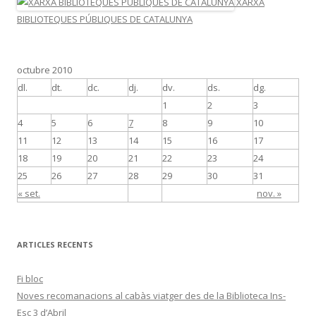
XARXA
BIBLIOTEQUES PÚBLIQUES DE CATALUNYA
octubre 2010
dl.
dt.
dc.
dj.
dv.
ds.
dg.
1
2
3
4
5
6
7
8
9
10
11
12
13
14
15
16
17
18
19
20
21
22
23
24
25
26
27
28
29
30
31
« set.
nov. »
ARTICLES RECENTS
Fi bloc
Noves recomanacions al cabàs viatger des de la Biblioteca Ins-
Esc 3 d’Abril