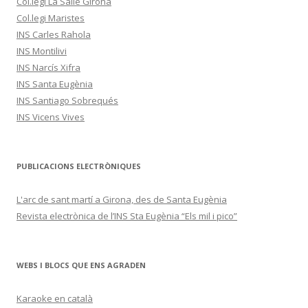
Col.legi La Salle Girona
Col.legi Maristes
INS Carles Rahola
INS Montilivi
INS Narcís Xifra
INS Santa Eugènia
INS Santiago Sobrequés
INS Vicens Vives
PUBLICACIONS ELECTRÒNIQUES
L'arc de sant martí a Girona, des de Santa Eugènia
Revista electrònica de l’INS Sta Eugènia “Els mil i pico”
WEBS I BLOCS QUE ENS AGRADEN
Karaoke en català