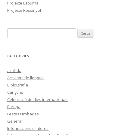
Projecte Espurna
Projecte Rossinyol
C
e
r
c
CATEGORIES
a
:
acollida
Activitats de llengua
Bibliografia
Cançons
Celebració de dies internacionals
Europa
Festes i trobades
General
Informacions d'interès