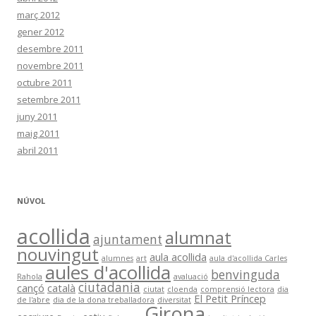
març 2012
gener 2012
desembre 2011
novembre 2011
octubre 2011
setembre 2011
juny 2011
maig 2011
abril 2011
NÚVOL
acollida
alumnat
ajuntament
nouvingut
aula acollida
alumnes
art
aula d'acollida Carles
aules d'acollida
benvinguda
Rahola
avaluació
ciutadania
cançó
català
ciutat
cloenda
comprensió lectora
dia
El Petit Príncep
de l'abre
dia de la dona treballadora
diversitat
Girona