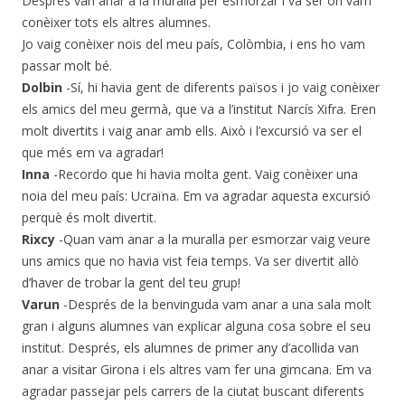
Després van anar a la muralla per esmorzar i va ser on vam
conèixer tots els altres alumnes.
Jo vaig conèixer nois del meu país, Colòmbia, i ens ho vam
passar molt bé.
Dolbin
-Sí, hi havia gent de diferents països i jo vaig conèixer
els amics del meu germà, que va a l’institut Narcís Xifra. Eren
molt divertits i vaig anar amb ells. Això i l’excursió va ser el
que més em va agradar!
Inna
-Recordo que hi havia molta gent. Vaig conèixer una
noia del meu país: Ucraïna. Em va agradar aquesta excursió
perquè és molt divertit.
Rixcy
-Quan vam anar a la muralla per esmorzar vaig veure
uns amics que no havia vist feia temps. Va ser divertit allò
d’haver de trobar la gent del teu grup!
Varun
-Després de la benvinguda vam anar a una sala molt
gran i alguns alumnes van explicar alguna cosa sobre el seu
institut. Després, els alumnes de primer any d’acollida van
anar a visitar Girona i els altres vam fer una gimcana. Em va
agradar passejar pels carrers de la ciutat buscant diferents