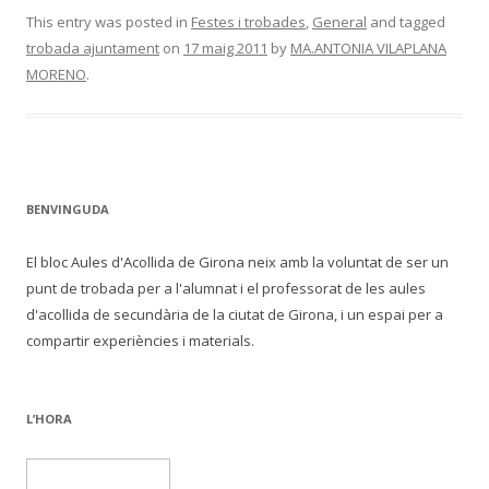
This entry was posted in
Festes i trobades
,
General
and tagged
trobada ajuntament
on
17 maig 2011
by
MA.ANTONIA VILAPLANA
MORENO
.
BENVINGUDA
El bloc Aules d'Acollida de Girona neix amb la voluntat de ser un
punt de trobada per a l'alumnat i el professorat de les aules
d'acollida de secundària de la ciutat de Girona, i un espai per a
compartir experiències i materials.
L’HORA