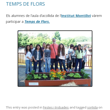
TEMPS DE FLORS
Els alumnes de l’aula d’acollida de l’
Institut Montilivi
vàrem
participar a
Temps de Flors.
This entry was posted in
Festes i trobades
and tagged
sortida
on