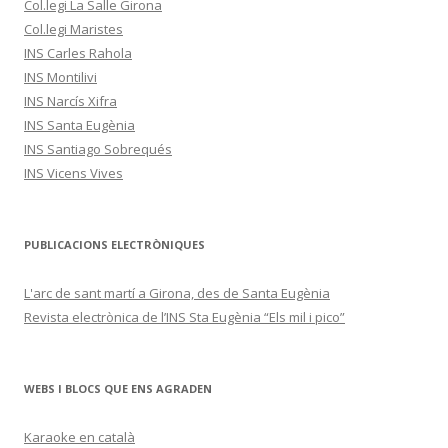
Col.legi La Salle Girona
Col.legi Maristes
INS Carles Rahola
INS Montilivi
INS Narcís Xifra
INS Santa Eugènia
INS Santiago Sobrequés
INS Vicens Vives
PUBLICACIONS ELECTRÒNIQUES
L'arc de sant martí a Girona, des de Santa Eugènia
Revista electrònica de l’INS Sta Eugènia “Els mil i pico”
WEBS I BLOCS QUE ENS AGRADEN
Karaoke en català