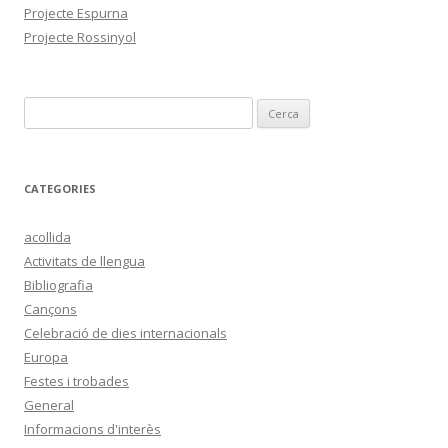
Projecte Espurna
Projecte Rossinyol
C
e
r
c
CATEGORIES
a
:
acollida
Activitats de llengua
Bibliografia
Cançons
Celebració de dies internacionals
Europa
Festes i trobades
General
Informacions d'interès