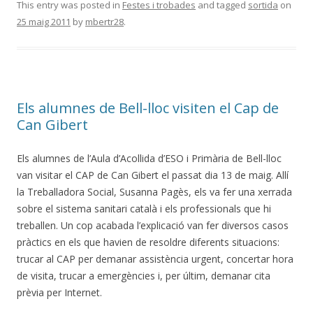
This entry was posted in
Festes i trobades
and tagged
sortida
on
25 maig 2011
by
mbertr28
.
Els alumnes de Bell-lloc visiten el Cap de
Can Gibert
Els alumnes de l’Aula d’Acollida d’ESO i Primària de Bell-lloc
van visitar el CAP de Can Gibert el passat dia 13 de maig. Allí
la Treballadora Social, Susanna Pagès, els va fer una xerrada
sobre el sistema sanitari català i els professionals que hi
treballen. Un cop acabada l’explicació van fer diversos casos
pràctics en els que havien de resoldre diferents situacions:
trucar al CAP per demanar assistència urgent, concertar hora
de visita, trucar a emergències i, per últim, demanar cita
prèvia per Internet.