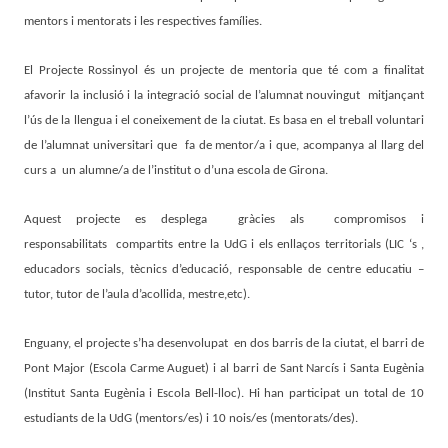
mentors i mentorats i les respectives famílies.
El Projecte Rossinyol és un projecte de mentoria que té com a finalitat
afavorir la inclusió i la integració social de l’alumnat nouvingut mitjançant
l’ús de la llengua i el coneixement de la ciutat. Es basa en el treball voluntari
de l’alumnat universitari que fa de mentor/a i que, acompanya al llarg del
curs a un alumne/a de l’institut o d’una escola de Girona.
Aquest projecte es desplega gràcies als compromisos i
responsabilitats compartits entre la UdG i els enllaços territorials (LIC ‘s ,
educadors socials, tècnics d’educació, responsable de centre educatiu –
tutor, tutor de l’aula d’acollida, mestre,etc).
Enguany, el projecte s’ha desenvolupat en dos barris de la ciutat, el barri de
Pont Major (Escola Carme Auguet) i al barri de Sant Narcís i Santa Eugènia
(Institut Santa Eugènia i Escola Bell-lloc). Hi han participat un total de 10
estudiants de la UdG (mentors/es) i 10 nois/es (mentorats/des).