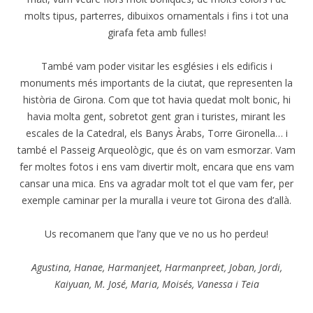
molts tipus, parterres, dibuixos ornamentals i fins i tot una
girafa feta amb fulles!
També vam poder visitar les esglésies i els edificis i
monuments més importants de la ciutat, que representen la
història de Girona. Com que tot havia quedat molt bonic, hi
havia molta gent, sobretot gent gran i turistes, mirant les
escales de la Catedral, els Banys Àrabs, Torre Gironella… i
també el Passeig Arqueològic, que és on vam esmorzar. Vam
fer moltes fotos i ens vam divertir molt, encara que ens vam
cansar una mica. Ens va agradar molt tot el que vam fer, per
exemple caminar per la muralla i veure tot Girona des d’allà.
Us recomanem que l’any que ve no us ho perdeu!
Agustina, Hanae, Harmanjeet, Harmanpreet, Joban, Jordi,
Kaiyuan, M. José, Maria, Moisés, Vanessa i Teia