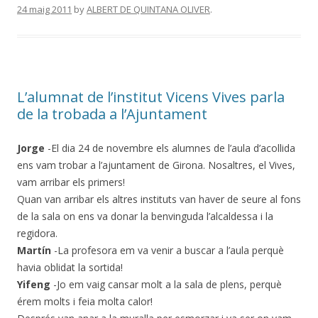
24 maig 2011
by
ALBERT DE QUINTANA OLIVER
.
L’alumnat de l’institut Vicens Vives parla
de la trobada a l’Ajuntament
Jorge
-El dia 24 de novembre els alumnes de l’aula d’acollida
ens vam trobar a l’ajuntament de Girona. Nosaltres, el Vives,
vam arribar els primers!
Quan van arribar els altres instituts van haver de seure al fons
de la sala on ens va donar la benvinguda l’alcaldessa i la
regidora.
Martín
-La profesora em va venir a buscar a l’aula perquè
havia oblidat la sortida!
Yifeng
-Jo em vaig cansar molt a la sala de plens, perquè
érem molts i feia molta calor!