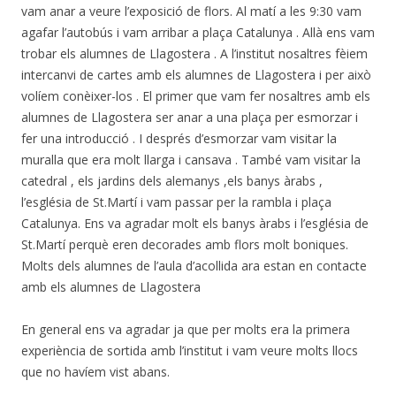
vam anar a veure l’exposició de flors. Al matí a les 9:30 vam
agafar l’autobús i vam arribar a plaça Catalunya . Allà ens vam
trobar els alumnes de Llagostera . A l’institut nosaltres fèiem
intercanvi de cartes amb els alumnes de Llagostera i per això
volíem conèixer-los . El primer que vam fer nosaltres amb els
alumnes de Llagostera ser anar a una plaça per esmorzar i
fer una introducció . I després d’esmorzar vam visitar la
muralla que era molt llarga i cansava . També vam visitar la
catedral , els jardins dels alemanys ,els banys àrabs ,
l’església de St.Martí i vam passar per la rambla i plaça
Catalunya. Ens va agradar molt els banys àrabs i l’església de
St.Martí perquè eren decorades amb flors molt boniques.
Molts dels alumnes de l’aula d’acollida ara estan en contacte
amb els alumnes de Llagostera
En general ens va agradar ja que per molts era la primera
experiència de sortida amb l’institut i vam veure molts llocs
que no havíem vist abans.