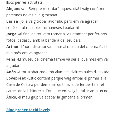
llocs per fer activitats!
Alejandra
– Sempre recordaré aquest dia! I vaig conèixer
persones noves a la gimcana!
Larisa
-Jo la vaig trobar avorrida, però em va agradar
conèixer altres noies romaneses i parlar-hi.
Jorge
-Al final de tot vam tornar a l’ajuntament per fer-nos
fotos, cadascú amb la bandera del seu país.
Arthur
-L’hora d’esmorzar i anar al museu del cinema és el
que més em va agradar.
Feng
-El museu del cinema també va ser el que més em va
agradar.
Anàs
-A mi, trobar-me amb alumnes d’altres aules d’acollida.
Lovepreet
-Estic content perquè vaig arribar el primer a la
Casa de Cultura per demanar què havia de fer per tenir el
carnet de la biblioteca. Tot i que em vaig barallar amb un noi
África, el meu grup va acabar la gimcana el primer!
Bloc presentació lovely