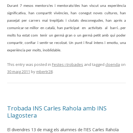
Durant 7 mesos mentors/es i mentorats/des han viscut una experiència
significativa, han compartit vivències, han conegut noves cultures, han
passejat per carrers mai trepitjats i ciutats desconegudes, han après a
comunicar-se millor en català, han participat en activitats al barri…per
molts ha estat com tenir un germà gran o un germà petit amb qui poder
compartir, confiar i sentir-se recolzat. Un punt i final intens i emotiu, una
experiència per molts, inoblidable.
This entry was posted in
Festes i trobades
and tagged
cloenda
on
30 maig 2011
by
mbertr28
.
Trobada INS Carles Rahola amb INS
Llagostera
El divendres 13 de maig els alumnes de l’IES Carles Rahola