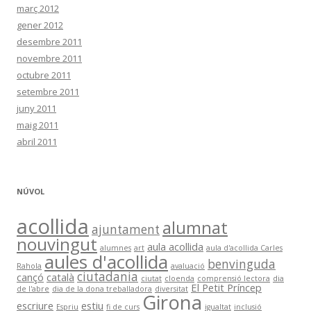
març 2012
gener 2012
desembre 2011
novembre 2011
octubre 2011
setembre 2011
juny 2011
maig 2011
abril 2011
NÚVOL
acollida
alumnat
ajuntament
nouvingut
aula acollida
alumnes
art
aula d'acollida Carles
aules d'acollida
benvinguda
Rahola
avaluació
ciutadania
cançó
català
ciutat
cloenda
comprensió lectora
dia
El Petit Príncep
de l'abre
dia de la dona treballadora
diversitat
Girona
escriure
estiu
Espriu
fi de curs
igualtat
inclusió