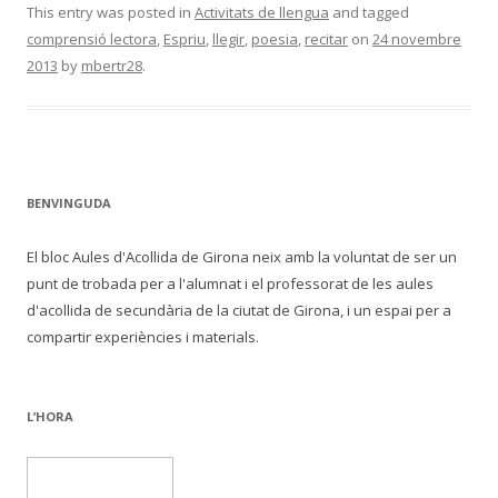
This entry was posted in
Activitats de llengua
and tagged
comprensió lectora
,
Espriu
,
llegir
,
poesia
,
recitar
on
24 novembre
2013
by
mbertr28
.
BENVINGUDA
El bloc Aules d'Acollida de Girona neix amb la voluntat de ser un
punt de trobada per a l'alumnat i el professorat de les aules
d'acollida de secundària de la ciutat de Girona, i un espai per a
compartir experiències i materials.
L’HORA