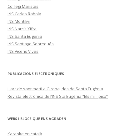
Col.legi Maristes
INS Carles Rahola
INS Montilivi
INS Narcís Xifra
INS Santa Eugènia
INS Santiago Sobrequés
INS Vicens Vives
PUBLICACIONS ELECTRÒNIQUES
L'arc de sant martí a Girona, des de Santa Eugènia
Revista electrònica de l’INS Sta Eugènia “Els mil i pico”
WEBS I BLOCS QUE ENS AGRADEN
Karaoke en català