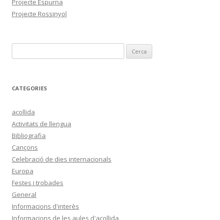
Projecte Espurna
Projecte Rossinyol
C
e
r
c
CATEGORIES
a
:
acollida
Activitats de llengua
Bibliografia
Cançons
Celebració de dies internacionals
Europa
Festes i trobades
General
Informacions d'interès
Informacions de les aules d'acollida