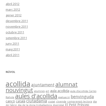
abril 2012
març 2012
gener 2012
desembre 2011
novembre 2011
octubre 2011
setembre 2011
juny 2011
maig 2011
abril 2011
NÚVOL
acollida
alumnat
ajuntament
nouvingut
aula acollida
alumnes
art
aula d'acollida Carles
aules d'acollida
benvinguda
Rahola
avaluació
ciutadania
cançó
català
ciutat
cloenda
comprensió lectora
dia
El Petit Príncep
de l'abre
dia de la dona treballadora
diversitat