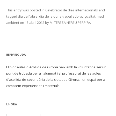
This entry was posted in
Celebració de dies internacionals
and
tagged
dia de l'abre
,
dia de la dona treballadora
,
igualtat
,
medi
ambient
on
13 abril 2012
by
M. TERESA HEREU PERPI?A
.
BENVINGUDA
El bloc Aules d'Acollida de Girona neix amb la voluntat de ser un
punt de trobada per a l'alumnat i el professorat de les aules
d'acollida de secundària de la ciutat de Girona, i un espai per a
compartir experiències i materials.
L’HORA