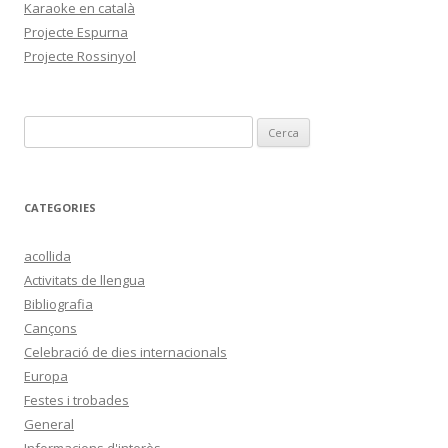
Karaoke en català
Projecte Espurna
Projecte Rossinyol
C
e
r
c
CATEGORIES
a
:
acollida
Activitats de llengua
Bibliografia
Cançons
Celebració de dies internacionals
Europa
Festes i trobades
General
Informacions d'interès