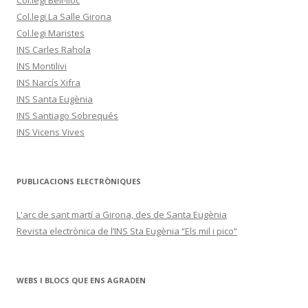
Col.legi La Salle Girona
Col.legi Maristes
INS Carles Rahola
INS Montilivi
INS Narcís Xifra
INS Santa Eugènia
INS Santiago Sobrequés
INS Vicens Vives
PUBLICACIONS ELECTRÒNIQUES
L'arc de sant martí a Girona, des de Santa Eugènia
Revista electrònica de l’INS Sta Eugènia “Els mil i pico”
WEBS I BLOCS QUE ENS AGRADEN