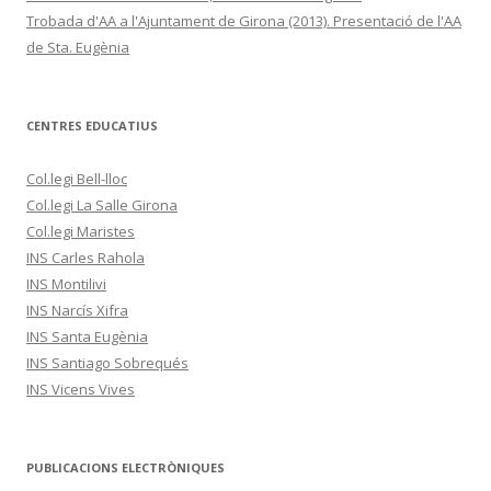
Trobada d'AA a l'Ajuntament de Girona (2013). Presentació de l'AA
de Sta. Eugènia
CENTRES EDUCATIUS
Col.legi Bell-lloc
Col.legi La Salle Girona
Col.legi Maristes
INS Carles Rahola
INS Montilivi
INS Narcís Xifra
INS Santa Eugènia
INS Santiago Sobrequés
INS Vicens Vives
PUBLICACIONS ELECTRÒNIQUES