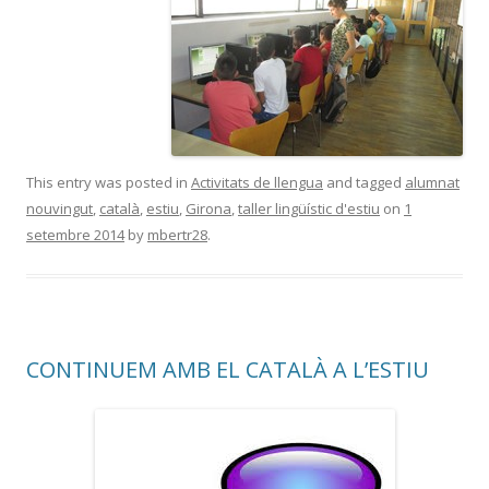
This entry was posted in
Activitats de llengua
and tagged
alumnat
nouvingut
,
català
,
estiu
,
Girona
,
taller lingüístic d'estiu
on
1
setembre 2014
by
mbertr28
.
CONTINUEM AMB EL CATALÀ A L’ESTIU