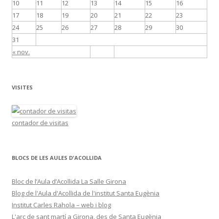
10
11
12
13
14
15
16
17
18
19
20
21
22
23
24
25
26
27
28
29
30
31
« nov.
VISITES
contador de visitas
BLOCS DE LES AULES D'ACOLLIDA
Bloc de l’Aula d’Acollida La Salle Girona
Blog de l'Aula d'Acollida de l'institut Santa Eugènia
Institut Carles Rahola – web i blog
L'arc de sant martí a Girona, des de Santa Eugènia