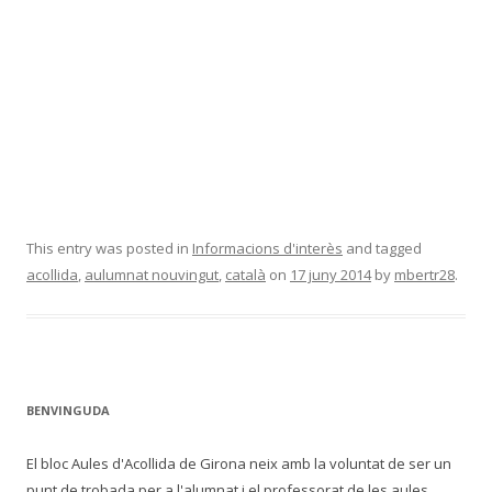
This entry was posted in
Informacions d'interès
and tagged
acollida
,
aulumnat nouvingut
,
català
on
17 juny 2014
by
mbertr28
.
BENVINGUDA
El bloc Aules d'Acollida de Girona neix amb la voluntat de ser un
punt de trobada per a l'alumnat i el professorat de les aules