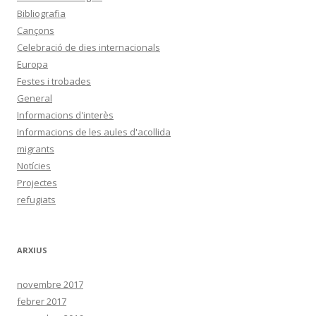
Bibliografia
Cançons
Celebració de dies internacionals
Europa
Festes i trobades
General
Informacions d'interès
Informacions de les aules d'acollida
migrants
Notícies
Projectes
refugiats
ARXIUS
novembre 2017
febrer 2017