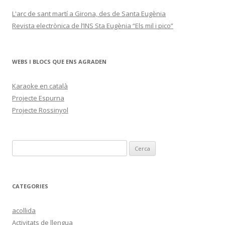
L'arc de sant martí a Girona, des de Santa Eugènia
Revista electrònica de l’INS Sta Eugènia “Els mil i pico”
WEBS I BLOCS QUE ENS AGRADEN
Karaoke en català
Projecte Espurna
Projecte Rossinyol
C
e
r
c
CATEGORIES
a
:
acollida
Activitats de llengua