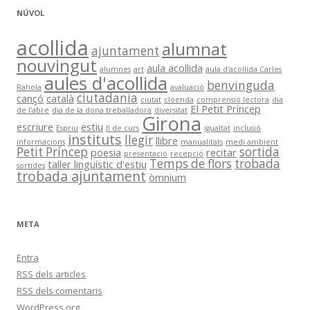
NÚVOL
acollida
alumnat
ajuntament
nouvingut
aula acollida
alumnes
art
aula d'acollida Carles
aules d'acollida
benvinguda
Rahola
avaluació
ciutadania
cançó
català
ciutat
cloenda
comprensió lectora
dia
El Petit Príncep
de l'abre
dia de la dona treballadora
diversitat
Girona
escriure
estiu
Espriu
fi de curs
igualtat
inclusió
instituts
llegir
llibre
informacions
manualitats
medi ambient
Petit Príncep
sortida
poesia
recitar
presentació
recepció
Temps de flors
trobada
taller lingüístic d'estiu
sortides
trobada ajuntament
òmnium
META
Entra
RSS
dels articles
RSS
dels comentaris
WordPress.org