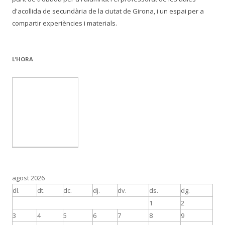
d'acollida de secundària de la ciutat de Girona, i un espai per a
compartir experiències i materials.
L’HORA
agost 2026
dl.
dt.
dc.
dj.
dv.
ds.
dg.
1
2
3
4
5
6
7
8
9