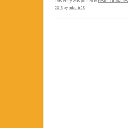
This entry was posted in
Festes i trobades
2013
by
mbertr28
.