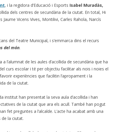
nt
, i la regidora d’Educació i Esports
Isabel Muradàs,
lida dels centres de secundària de la ciutat. En total, Hi
ts Jaume Vicens Vives, Montilivi, Carles Rahola, Narcís
cans del Teatre Municipal, i s’emmarca dins el recurs
ns del món
.
a a l’alumnat de les aules d’acollida de secundària que ha
l curs escolar i té per objectiu facilitar als nois i noies el
avorir experiències que facilitin l’apropament i la
da de la ciutat.
 institut han presentat la seva aula d’acollida i han
ctatives de la ciutat que ara els acull. També han pogut
 han fet preguntes a l’alcalde. L’acte ha acabat amb una
de la ciutat.