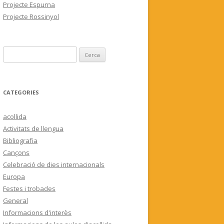
Projecte Espurna
Projecte Rossinyol
C
e
r
c
CATEGORIES
a
:
acollida
Activitats de llengua
Bibliografia
Cançons
Celebració de dies internacionals
Europa
Festes i trobades
General
Informacions d'interès