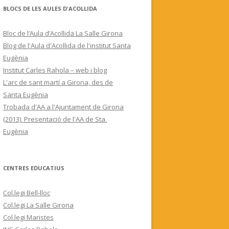
BLOCS DE LES AULES D'ACOLLIDA
Bloc de l’Aula d’Acollida La Salle Girona
Blog de l'Aula d'Acollida de l'institut Santa
Eugènia
Institut Carles Rahola – web i blog
L'arc de sant martí a Girona, des de
Santa Eugènia
Trobada d'AA a l'Ajuntament de Girona
(2013). Presentació de l'AA de Sta.
Eugènia
CENTRES EDUCATIUS
Col.legi Bell-lloc
Col.legi La Salle Girona
Col.legi Maristes