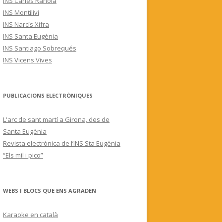
INS Carles Rahola
INS Montilivi
INS Narcís Xifra
INS Santa Eugènia
INS Santiago Sobrequés
INS Vicens Vives
PUBLICACIONS ELECTRÒNIQUES
L'arc de sant martí a Girona, des de
Santa Eugènia
Revista electrònica de l’INS Sta Eugènia
“Els mil i pico”
WEBS I BLOCS QUE ENS AGRADEN
Karaoke en català