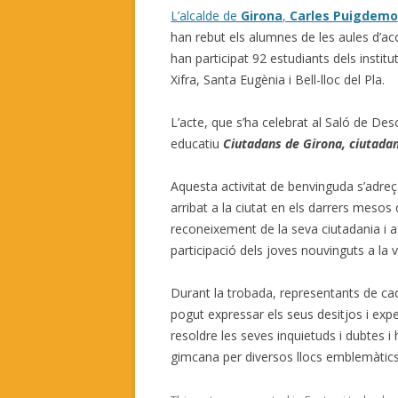
L’alcalde de
Girona
,
Carles Puigdemo
han rebut els alumnes de les aules d’acol
han participat 92 estudiants dels institu
Xifra, Santa Eugènia i Bell-lloc del Pla.
L’acte, que s’ha celebrat al Saló de Des
educatiu
Ciutadans de Girona, ciutada
Aquesta activitat de benvinguda s’adreç
arribat a la ciutat en els darrers mesos de
reconeixement de la seva ciutadania i af
participació dels joves nouvinguts a la vi
Durant la trobada, representants de cada
pogut expressar els seus desitjos i expe
resoldre les seves inquietuds i dubtes i
gimcana per diversos llocs emblemàtics 