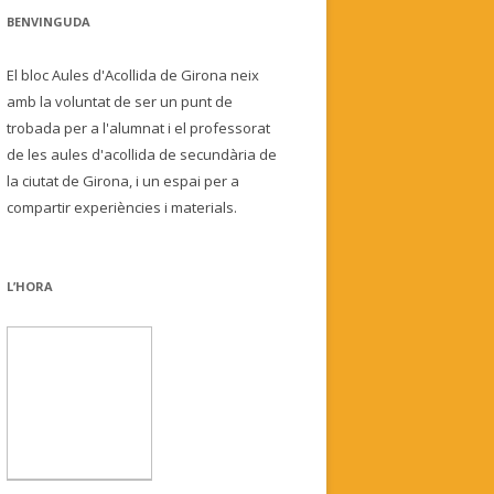
BENVINGUDA
El bloc Aules d'Acollida de Girona neix
amb la voluntat de ser un punt de
trobada per a l'alumnat i el professorat
de les aules d'acollida de secundària de
la ciutat de Girona, i un espai per a
compartir experiències i materials.
L’HORA