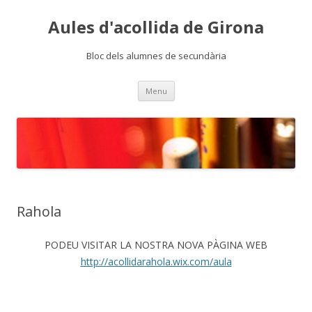
Aules d'acollida de Girona
Bloc dels alumnes de secundària
Skip
Menu
to
content
Rahola
PODEU VISITAR LA NOSTRA NOVA PÀGINA WEB
http://acollidarahola.wix.com/aula