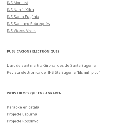
INS Montilivi
INS Narcís Xifra
INS Santa Eugènia
INS Santiago Sobrequés
INS Vicens Vives
PUBLICACIONS ELECTRÒNIQUES
L'arc de sant martí a Girona, des de Santa Eugènia
Revista electrònica de l’INS Sta Eugènia “Els mil i pico”
WEBS I BLOCS QUE ENS AGRADEN
Karaoke en català
Projecte Espurna
Projecte Rossinyol