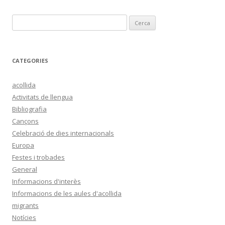
C
e
r
c
CATEGORIES
a
:
acollida
Activitats de llengua
Bibliografia
Cançons
Celebració de dies internacionals
Europa
Festes i trobades
General
Informacions d'interès
Informacions de les aules d'acollida
migrants
Notícies