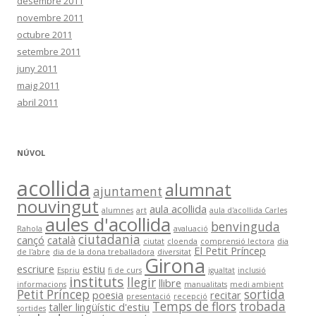
desembre 2011
novembre 2011
octubre 2011
setembre 2011
juny 2011
maig 2011
abril 2011
NÚVOL
acollida
alumnat
ajuntament
nouvingut
aula acollida
alumnes
art
aula d'acollida Carles
aules d'acollida
benvinguda
Rahola
avaluació
ciutadania
cançó
català
ciutat
cloenda
comprensió lectora
dia
El Petit Príncep
de l'abre
dia de la dona treballadora
diversitat
Girona
escriure
estiu
Espriu
fi de curs
igualtat
inclusió
instituts
llegir
llibre
informacions
manualitats
medi ambient
Petit Príncep
sortida
poesia
recitar
presentació
recepció
Temps de flors
trobada
taller lingüístic d'estiu
sortides