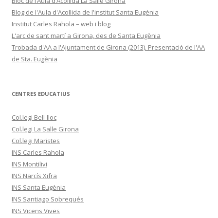
Bloc de l’Aula d’Acollida La Salle Girona
Blog de l'Aula d'Acollida de l'institut Santa Eugènia
Institut Carles Rahola – web i blog
L'arc de sant martí a Girona, des de Santa Eugènia
Trobada d'AA a l'Ajuntament de Girona (2013). Presentació de l'AA
de Sta. Eugènia
CENTRES EDUCATIUS
Col.legi Bell-lloc
Col.legi La Salle Girona
Col.legi Maristes
INS Carles Rahola
INS Montilivi
INS Narcís Xifra
INS Santa Eugènia
INS Santiago Sobrequés
INS Vicens Vives