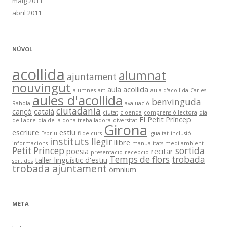
maig 2011
abril 2011
NÚVOL
acollida
alumnat
ajuntament
nouvingut
aula acollida
alumnes
art
aula d'acollida Carles
aules d'acollida
benvinguda
Rahola
avaluació
ciutadania
cançó
català
ciutat
cloenda
comprensió lectora
dia
El Petit Príncep
de l'abre
dia de la dona treballadora
diversitat
Girona
escriure
estiu
Espriu
fi de curs
igualtat
inclusió
instituts
llegir
llibre
informacions
manualitats
medi ambient
Petit Príncep
sortida
poesia
recitar
presentació
recepció
Temps de flors
trobada
taller lingüístic d'estiu
sortides
trobada ajuntament
òmnium
META