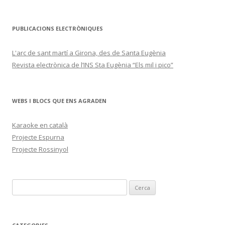
PUBLICACIONS ELECTRÒNIQUES
L'arc de sant martí a Girona, des de Santa Eugènia
Revista electrònica de l’INS Sta Eugènia “Els mil i pico”
WEBS I BLOCS QUE ENS AGRADEN
Karaoke en català
Projecte Espurna
Projecte Rossinyol
C
e
r
c