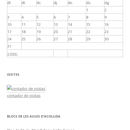
dl.
dt.
dc.
dj.
dv.
ds.
dg.
1
2
3
4
5
6
7
8
9
10
11
12
13
14
15
16
17
18
19
20
21
22
23
24
25
26
27
28
29
30
31
« nov.
VISITES
contador de visitas
BLOCS DE LES AULES D'ACOLLIDA