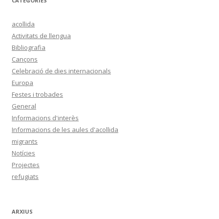
CATEGORIES
a
:
acollida
Activitats de llengua
Bibliografia
Cançons
Celebració de dies internacionals
Europa
Festes i trobades
General
Informacions d'interès
Informacions de les aules d'acollida
migrants
Notícies
Projectes
refugiats
ARXIUS