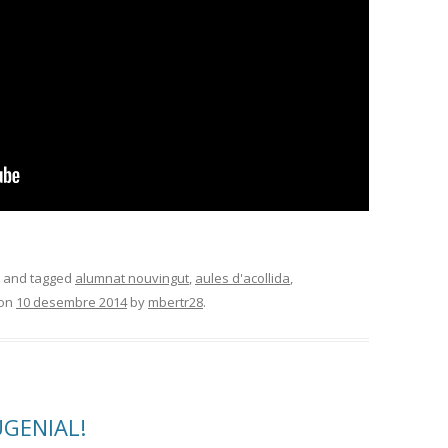
and tagged
alumnat nouvingut
,
aules d'acollida
,
on
10 desembre 2014
by
mbertr28
.
UGENIAL!