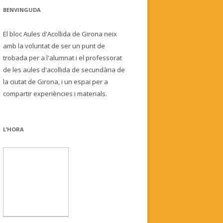
BENVINGUDA
El bloc Aules d'Acollida de Girona neix
amb la voluntat de ser un punt de
trobada per a l'alumnat i el professorat
de les aules d'acollida de secundària de
la ciutat de Girona, i un espai per a
compartir experiències i materials.
L’HORA