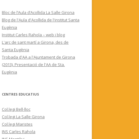
Bloc de l’Aula d’Acollida La Salle Girona
Blog de l'Aula d'Acollida de l'institut Santa
Eugènia
Institut Carles Rahola – web i blog
L'arc de sant martí a Girona, des de
Santa Eugènia
Trobada d'AA a l'Ajuntament de Girona
(2013). Presentació de l'AA de Sta.
Eugènia
CENTRES EDUCATIUS
Col.legi Bell-lloc
Col.legi La Salle Girona
Col.legi Maristes
INS Carles Rahola