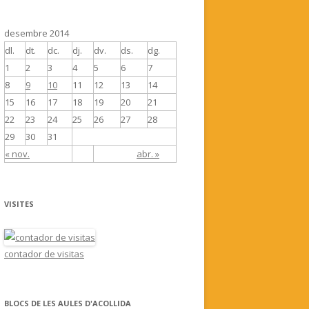
desembre 2014
dl.
dt.
dc.
dj.
dv.
ds.
dg.
1
2
3
4
5
6
7
8
9
10
11
12
13
14
15
16
17
18
19
20
21
22
23
24
25
26
27
28
29
30
31
« nov.
abr. »
VISITES
contador de visitas
BLOCS DE LES AULES D'ACOLLIDA