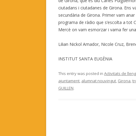
de Girona, que es diu Carles Puigdemon
ciutadans i ciutadanes de Girona. Ens va
secundària de Girona. Primer vam anar
programa de ràdio que s’escolta a tot Ca
Mercè on vam esmorzar i vama fer una a
Lilian Nickol Amador, Nicole Cruz, Br
INSTITUT SANTA EUGÈNIA
This entry was posted in
Activitats de llen
ajuntament
,
alumnat nouvingut
,
Girona
,
t
GUILLEN
.