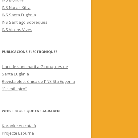
INS Montilivi
INS Narcís Xifra
INS Santa Eugènia
INS Santiago Sobrequés
INS Vicens Vives
PUBLICACIONS ELECTRÒNIQUES
L'arc de sant martí a Girona, des de
Santa Eugènia
Revista electrònica de l’INS Sta Eugènia
“Els mil i pico”
WEBS I BLOCS QUE ENS AGRADEN
Karaoke en català
Projecte Espurna