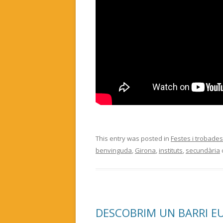
This entry was posted in
Festes i trobades
benvinguda
,
Girona
,
instituts
,
secundària
DESCOBRIM UN BARRI E