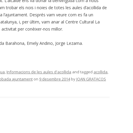
t. L’alcalde ens va donar la benvinguda com a nous
m trobar els nois i noies de totes les aules d’acollida de
 a l’ajuntament. Després vam veure com es fa un
talunya, i, per últim, vam anar al Centre Cultural La
ctivitat per conèixer-nos millor.
enda Barahona, Emely Andino, Jorge Lezama.
gua
,
Informacions de les aules d'acollida
and tagged
acollida
,
robada ajuntament
on
9 desembre 2014
by
JOAN GRATACOS