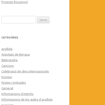
Projecte Rossinyol
C
e
r
c
CATEGORIES
a
:
acollida
Activitats de llengua
Bibliografia
Cançons
Celebració de dies internacionals
Europa
Festes i trobades
General
Informacions d'interès
Informacions de les aules d'acollida