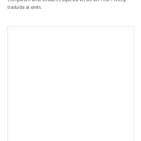
traduïda al xinès.