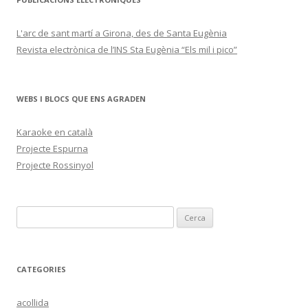
L'arc de sant martí a Girona, des de Santa Eugènia
Revista electrònica de l’INS Sta Eugènia “Els mil i pico”
WEBS I BLOCS QUE ENS AGRADEN
Karaoke en català
Projecte Espurna
Projecte Rossinyol
C
e
r
c
CATEGORIES
a
:
acollida