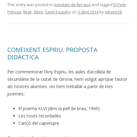
This entry was posted in
Activitats de llengua
and tagged
El Petit
Príncep
,
llegir
,
llibre
,
Saint-Exupéry
on
3 abril 2014
by
mbertr28
.
CONEIXENT ESPRIU. PROPOSTA
DIDÀCTICA
Per commemorar l’Any Espriu, les aules d’acollida de
secundària de la ciutat de Girona, hem volgut apropar l’autor
als nostres alumnes. Ho hem treballat a partir de tres
poemes:
El poema XLVI (dins la pell de brau, 1960)
Les roses recordades
Cançó del capvespre