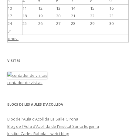
3
4
5
6
7
8
9
10
11
12
13
14
15
16
17
18
19
20
21
22
23
24
25
26
27
28
29
30
31
« nov.
VISITES
contador de visitas
BLOCS DE LES AULES D'ACOLLIDA
Bloc de l’Aula d’Acollida La Salle Girona
Blog de l'Aula d'Acollida de l'institut Santa Eugènia
Institut Carles Rahola – web i blog