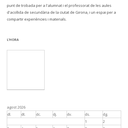
punt de trobada per a l'alumnat i el professorat de les aules
d'acollida de secundària de la ciutat de Girona, i un espai per a
compartir experiències i materials.
L’HORA
agost 2026
dl.
dt.
dc.
dj.
dv.
ds.
dg.
1
2