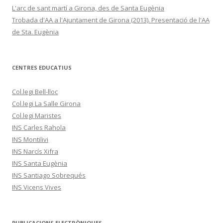
L'arc de sant martí a Girona, des de Santa Eugènia
Trobada d'AA a l'Ajuntament de Girona (2013). Presentació de l'AA
de Sta. Eugènia
CENTRES EDUCATIUS
Col.legi Bell-lloc
Col.legi La Salle Girona
Col.legi Maristes
INS Carles Rahola
INS Montilivi
INS Narcís Xifra
INS Santa Eugènia
INS Santiago Sobrequés
INS Vicens Vives
PUBLICACIONS ELECTRÒNIQUES