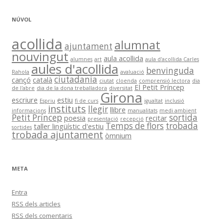
NÚVOL
acollida
alumnat
ajuntament
nouvingut
aula acollida
alumnes
art
aula d'acollida Carles
aules d'acollida
benvinguda
Rahola
avaluació
ciutadania
cançó
català
ciutat
cloenda
comprensió lectora
dia
El Petit Príncep
de l'abre
dia de la dona treballadora
diversitat
Girona
escriure
estiu
Espriu
fi de curs
igualtat
inclusió
instituts
llegir
llibre
informacions
manualitats
medi ambient
Petit Príncep
sortida
poesia
recitar
presentació
recepció
Temps de flors
trobada
taller lingüístic d'estiu
sortides
trobada ajuntament
òmnium
META
Entra
RSS
dels articles
RSS
dels comentaris