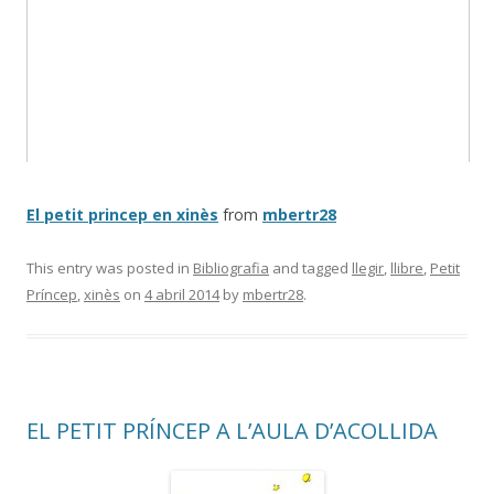
El petit princep en xinès
from
mbertr28
This entry was posted in
Bibliografia
and tagged
llegir
,
llibre
,
Petit
Príncep
,
xinès
on
4 abril 2014
by
mbertr28
.
EL PETIT PRÍNCEP A L’AULA D’ACOLLIDA