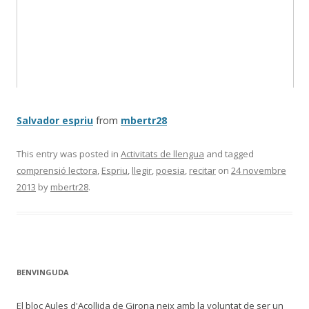
Salvador espriu
from
mbertr28
This entry was posted in
Activitats de llengua
and tagged
comprensió lectora
,
Espriu
,
llegir
,
poesia
,
recitar
on
24 novembre
2013
by
mbertr28
.
BENVINGUDA
El bloc Aules d'Acollida de Girona neix amb la voluntat de ser un