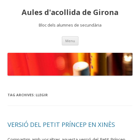
Aules d'acollida de Girona
Bloc dels alumnes de secundària
Skip
Menu
to
content
TAG ARCHIVES:
LLEGIR
VERSIÓ DEL PETIT PRÍNCEP EN XINÈS
Compartim amb vosaltres aquesta versió del Petit Príncep