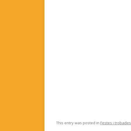
This entry was posted in
Festes i trobades