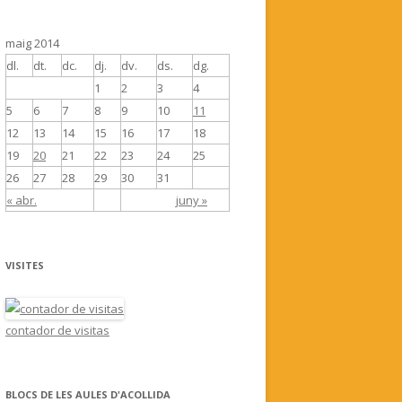
maig 2014
dl.
dt.
dc.
dj.
dv.
ds.
dg.
1
2
3
4
5
6
7
8
9
10
11
12
13
14
15
16
17
18
19
20
21
22
23
24
25
26
27
28
29
30
31
« abr.
juny »
VISITES
contador de visitas
BLOCS DE LES AULES D'ACOLLIDA