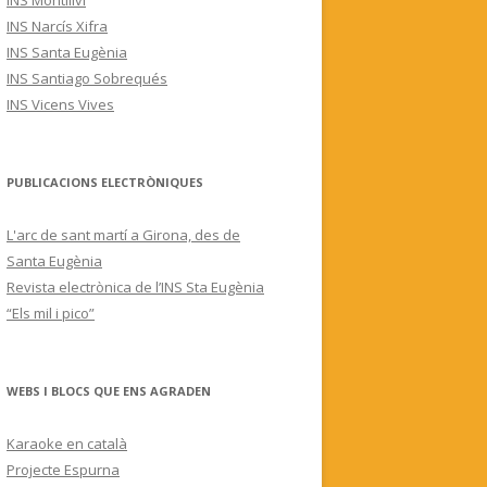
INS Montilivi
INS Narcís Xifra
INS Santa Eugènia
INS Santiago Sobrequés
INS Vicens Vives
PUBLICACIONS ELECTRÒNIQUES
L'arc de sant martí a Girona, des de
Santa Eugènia
Revista electrònica de l’INS Sta Eugènia
“Els mil i pico”
WEBS I BLOCS QUE ENS AGRADEN
Karaoke en català
Projecte Espurna