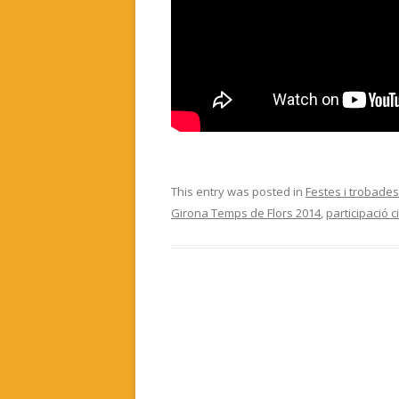
This entry was posted in
Festes i trobades
Girona Temps de Flors 2014
,
participació 