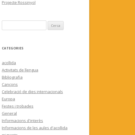
Projecte Rossinyol
C
e
r
c
CATEGORIES
a
:
acollida
Activitats de llengua
Bibliografia
Cançons
Celebració de dies internacionals
Europa
Festes i trobades
General
Informacions d'interès
Informacions de les aules d'acollida