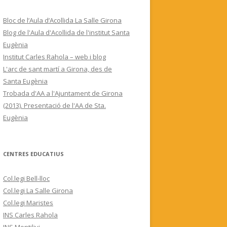
Bloc de l’Aula d’Acollida La Salle Girona
Blog de l'Aula d'Acollida de l'institut Santa
Eugènia
Institut Carles Rahola – web i blog
L'arc de sant martí a Girona, des de
Santa Eugènia
Trobada d'AA a l'Ajuntament de Girona
(2013). Presentació de l'AA de Sta.
Eugènia
CENTRES EDUCATIUS
Col.legi Bell-lloc
Col.legi La Salle Girona
Col.legi Maristes
INS Carles Rahola