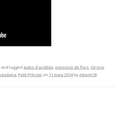
and tagged
aules d'acollida
,
exposició de flors
,
Girona
,
ciutadana
,
Petit Príncep
on
11 maig 2014
by
mbertr28
.