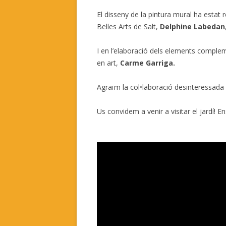
El disseny de la pintura mural ha estat re
Belles Arts de Salt,
Delphine Labedan
I en l’elaboració dels elements comple
en art,
Carme Garriga.
Agraïm la col•laboració desinteressada d
Us convidem a venir a visitar el jardí! En