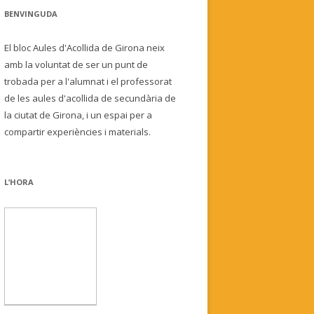
BENVINGUDA
El bloc Aules d'Acollida de Girona neix
amb la voluntat de ser un punt de
trobada per a l'alumnat i el professorat
de les aules d'acollida de secundària de
la ciutat de Girona, i un espai per a
compartir experiències i materials.
L’HORA