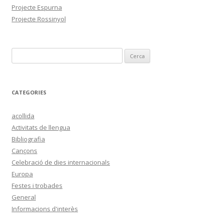
Projecte Espurna
Projecte Rossinyol
C
e
r
c
CATEGORIES
a
:
acollida
Activitats de llengua
Bibliografia
Cançons
Celebració de dies internacionals
Europa
Festes i trobades
General
Informacions d'interès