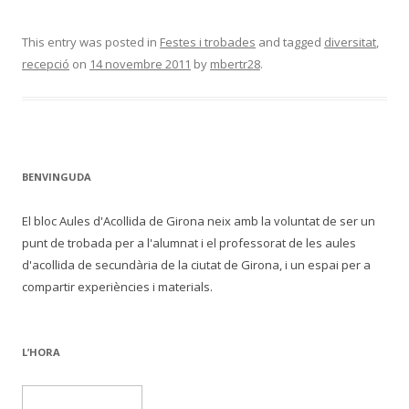
This entry was posted in
Festes i trobades
and tagged
diversitat
,
recepció
on
14 novembre 2011
by
mbertr28
.
BENVINGUDA
El bloc Aules d'Acollida de Girona neix amb la voluntat de ser un
punt de trobada per a l'alumnat i el professorat de les aules
d'acollida de secundària de la ciutat de Girona, i un espai per a
compartir experiències i materials.
L’HORA