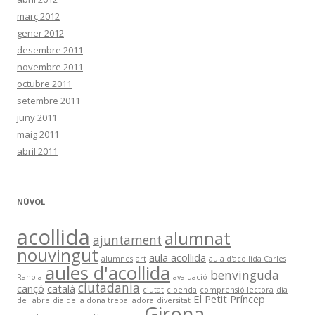
març 2012
gener 2012
desembre 2011
novembre 2011
octubre 2011
setembre 2011
juny 2011
maig 2011
abril 2011
NÚVOL
acollida
alumnat
ajuntament
nouvingut
aula acollida
alumnes
art
aula d'acollida Carles
aules d'acollida
benvinguda
Rahola
avaluació
ciutadania
cançó
català
ciutat
cloenda
comprensió lectora
dia
El Petit Príncep
de l'abre
dia de la dona treballadora
diversitat
Girona