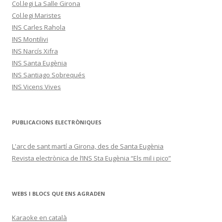
Col.legi La Salle Girona
Col.legi Maristes
INS Carles Rahola
INS Montilivi
INS Narcís Xifra
INS Santa Eugènia
INS Santiago Sobrequés
INS Vicens Vives
PUBLICACIONS ELECTRÒNIQUES
L'arc de sant martí a Girona, des de Santa Eugènia
Revista electrònica de l’INS Sta Eugènia “Els mil i pico”
WEBS I BLOCS QUE ENS AGRADEN
Karaoke en català