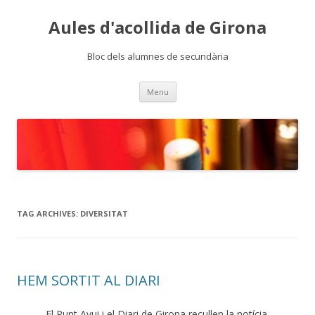
Aules d'acollida de Girona
Bloc dels alumnes de secundària
Skip
Menu
to
content
TAG ARCHIVES:
DIVERSITAT
HEM SORTIT AL DIARI
El Punt Avui i el Diari de Girona recullen la notícia.