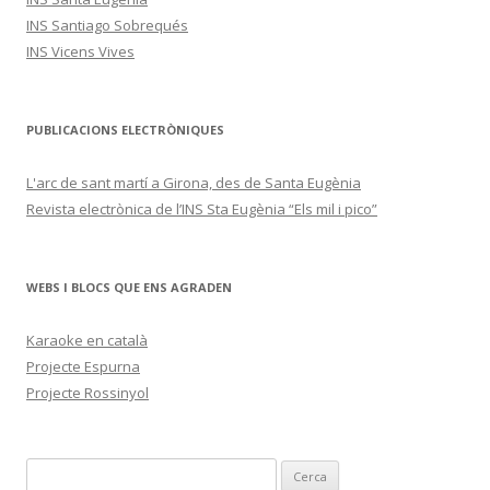
INS Santiago Sobrequés
INS Vicens Vives
PUBLICACIONS ELECTRÒNIQUES
L'arc de sant martí a Girona, des de Santa Eugènia
Revista electrònica de l’INS Sta Eugènia “Els mil i pico”
WEBS I BLOCS QUE ENS AGRADEN
Karaoke en català
Projecte Espurna
Projecte Rossinyol
C