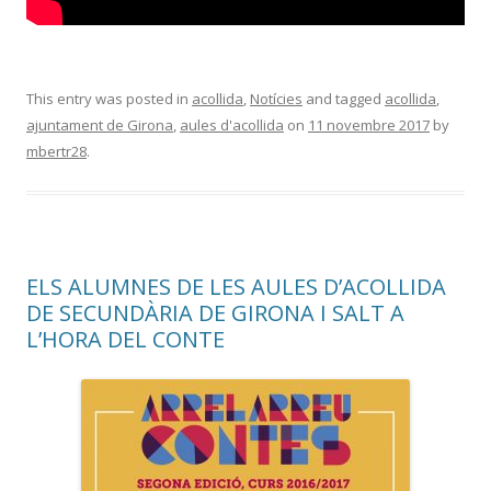
This entry was posted in
acollida
,
Notícies
and tagged
acollida
,
ajuntament de Girona
,
aules d'acollida
on
11 novembre 2017
by
mbertr28
.
ELS ALUMNES DE LES AULES D’ACOLLIDA
DE SECUNDÀRIA DE GIRONA I SALT A
L’HORA DEL CONTE