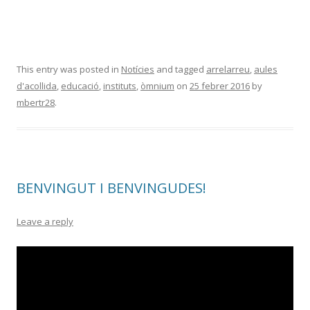
This entry was posted in
Notícies
and tagged
arrelarreu
,
aules
d'acollida
,
educació
,
instituts
,
òmnium
on
25 febrer 2016
by
mbertr28
.
BENVINGUT I BENVINGUDES!
Leave a reply