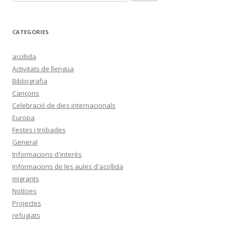
e
r
c
CATEGORIES
a
:
acollida
Activitats de llengua
Bibliografia
Cançons
Celebració de dies internacionals
Europa
Festes i trobades
General
Informacions d'interès
Informacions de les aules d'acollida
migrants
Notícies
Projectes
refugiats