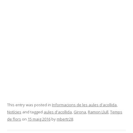
This entry was posted in
Informacions de les aules d'acollida
,
Notícies
and tagged
aules d'acollida
,
Girona
,
Ramon Llull
,
Temps
de flors
on
15 maig 2016
by
mbertr28
.