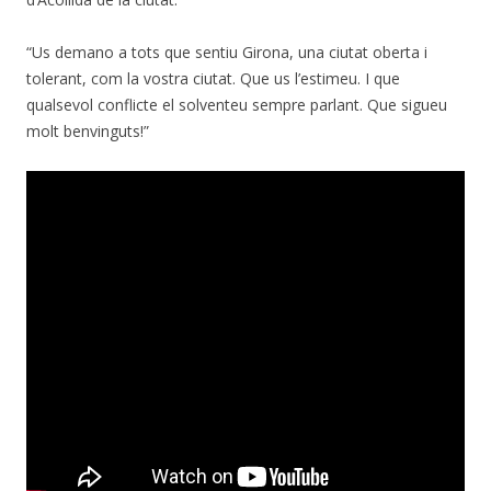
“Us demano a tots que sentiu Girona, una ciutat oberta i
tolerant, com la vostra ciutat. Que us l’estimeu. I que
qualsevol conflicte el solventeu sempre parlant. Que sigueu
molt benvinguts!”