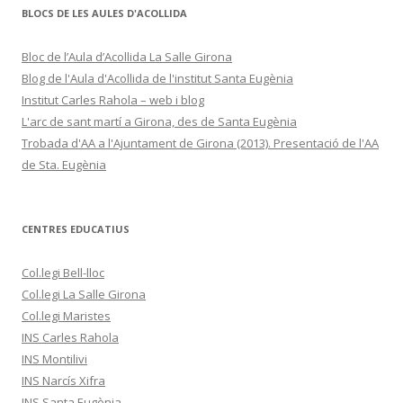
BLOCS DE LES AULES D'ACOLLIDA
Bloc de l’Aula d’Acollida La Salle Girona
Blog de l'Aula d'Acollida de l'institut Santa Eugènia
Institut Carles Rahola – web i blog
L'arc de sant martí a Girona, des de Santa Eugènia
Trobada d'AA a l'Ajuntament de Girona (2013). Presentació de l'AA
de Sta. Eugènia
CENTRES EDUCATIUS
Col.legi Bell-lloc
Col.legi La Salle Girona
Col.legi Maristes
INS Carles Rahola
INS Montilivi
INS Narcís Xifra
INS Santa Eugènia