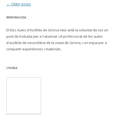
Post
←
Older posts
navigation
BENVINGUDA
El bloc Aules d'Acollida de Girona neix amb la voluntat de ser un
punt de trobada per a l'alumnat i el professorat de les aules
d'acollida de secundària de la ciutat de Girona, i un espai per a
compartir experiències i materials.
L’HORA