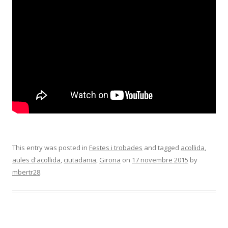
This entry was posted in
Festes i trobades
and tagged
acollida
,
aules d'acollida
,
ciutadania
,
Girona
on
17 novembre 2015
by
mbertr28
.