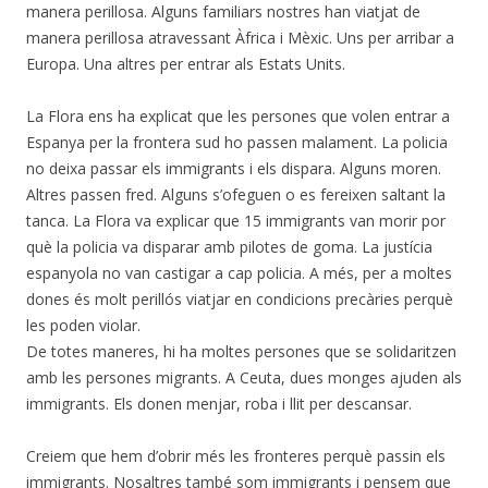
manera perillosa. Alguns familiars nostres han viatjat de
manera perillosa atravessant Àfrica i Mèxic. Uns per arribar a
Europa. Una altres per entrar als Estats Units.
La Flora ens ha explicat que les persones que volen entrar a
Espanya per la frontera sud ho passen malament. La policia
no deixa passar els immigrants i els dispara. Alguns moren.
Altres passen fred. Alguns s’ofeguen o es fereixen saltant la
tanca. La Flora va explicar que 15 immigrants van morir por
què la policia va disparar amb pilotes de goma. La justícia
espanyola no van castigar a cap policia. A més, per a moltes
dones és molt perillós viatjar en condicions precàries perquè
les poden violar.
De totes maneres, hi ha moltes persones que se solidaritzen
amb les persones migrants. A Ceuta, dues monges ajuden als
immigrants. Els donen menjar, roba i llit per descansar.
Creiem que hem d’obrir més les fronteres perquè passin els
immigrants. Nosaltres també som immigrants i pensem que