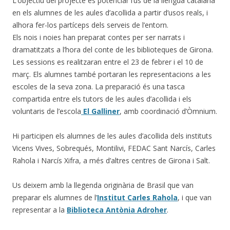
L’objectiu del projecte és potenciar l’ús de la llengua catalana
en els alumnes de les aules d’acollida a partir d’usos reals, i
alhora fer-los partíceps dels serveis de l’entorn.
Els nois i noies han preparat contes per ser narrats i
dramatitzats a l’hora del conte de les biblioteques de Girona.
Les sessions es realitzaran entre el 23 de febrer i el 10 de
març. Els alumnes també portaran les representacions a les
escoles de la seva zona. La preparació és una tasca
compartida entre els tutors de les aules d’acollida i els
voluntaris de l’escola
El Galliner
, amb coordinació d’Òmnium.
Hi participen els alumnes de les aules d’acollida dels instituts
Vicens Vives, Sobrequés, Montilivi, FEDAC Sant Narcís, Carles
Rahola i Narcís Xifra, a més d’altres centres de Girona i Salt.
Us deixem amb la llegenda originària de Brasil que van
preparar els alumnes de l’
Institut Carles Rahola
, i que van
representar a la
Biblioteca Antònia Adroher
.