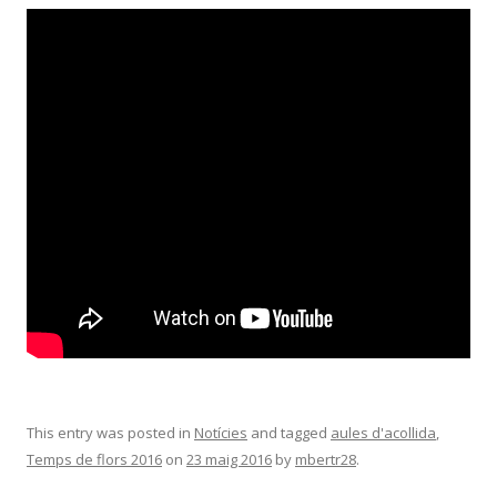
This entry was posted in
Notícies
and tagged
aules d'acollida
,
Temps de flors 2016
on
23 maig 2016
by
mbertr28
.