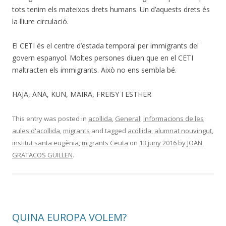
tots tenim els mateixos drets humans. Un d’aquests drets és
la lliure circulació.
El CETI és el centre d’estada temporal per immigrants del
govern espanyol. Moltes persones diuen que en el CETI
maltracten els immigrants. Això no ens sembla bé.
HAJA, ANA, KUN, MAIRA, FREISY I ESTHER
This entry was posted in
acollida
,
General
,
Informacions de les
aules d'acollida
,
migrants
and tagged
acollida
,
alumnat nouvingut
,
institut santa eugènia
,
migrants Ceuta
on
13 juny 2016
by
JOAN
GRATACOS GUILLEN
.
QUINA EUROPA VOLEM?