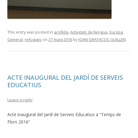
This entry was posted in
acollida
,
Activitats de llengua
,
Europa
,
General
,
refugiats
on
27 maig 2016
by
JOAN GRATACOS GUILLEN
.
ACTE INAUGURAL DEL JARDÍ DE SERVEIS
EDUCATIUS
Leave a reply
Acte inaugural del Jardí de Serveis Educatius a “Temps de
Flors 2016”