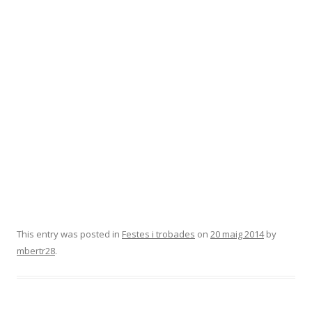
This entry was posted in
Festes i trobades
on
20 maig 2014
by
mbertr28
.