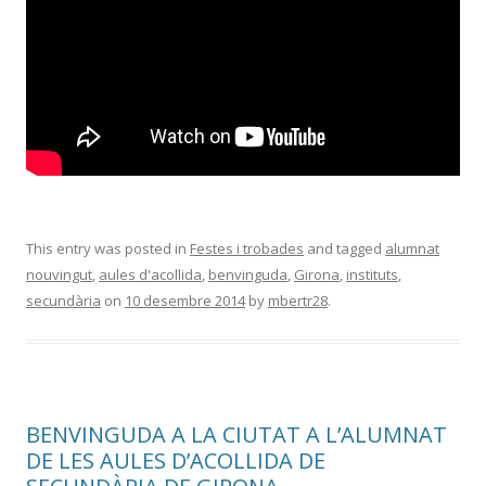
This entry was posted in
Festes i trobades
and tagged
alumnat
nouvingut
,
aules d'acollida
,
benvinguda
,
Girona
,
instituts
,
secundària
on
10 desembre 2014
by
mbertr28
.
BENVINGUDA A LA CIUTAT A L’ALUMNAT
DE LES AULES D’ACOLLIDA DE