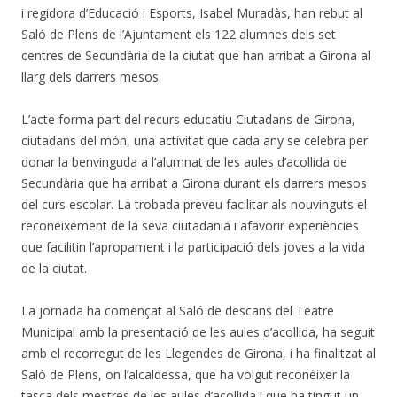
i regidora d’Educació i Esports, Isabel Muradàs, han rebut al
Saló de Plens de l’Ajuntament els 122 alumnes dels set
centres de Secundària de la ciutat que han arribat a Girona al
llarg dels darrers mesos.
L’acte forma part del recurs educatiu Ciutadans de Girona,
ciutadans del món, una activitat que cada any se celebra per
donar la benvinguda a l’alumnat de les aules d’acollida de
Secundària que ha arribat a Girona durant els darrers mesos
del curs escolar. La trobada preveu facilitar als nouvinguts el
reconeixement de la seva ciutadania i afavorir experiències
que facilitin l’apropament i la participació dels joves a la vida
de la ciutat.
La jornada ha començat al Saló de descans del Teatre
Municipal amb la presentació de les aules d’acollida, ha seguit
amb el recorregut de les Llegendes de Girona, i ha finalitzat al
Saló de Plens, on l’alcaldessa, que ha volgut reconèixer la
tasca dels mestres de les aules d’acollida i que ha tingut un