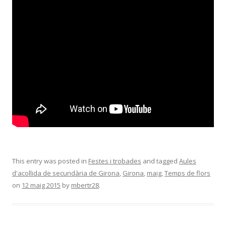
This entry was posted in
Festes i trobades
and tagged
Aules
d'acollida de secundària de Girona
,
Girona
,
maig
,
Temps de flors
on
12 maig 2015
by
mbertr28
.