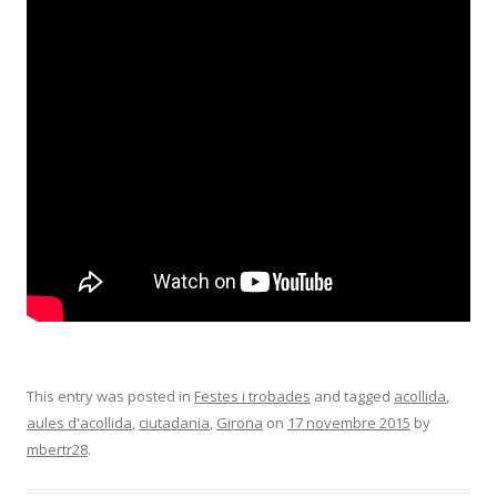
This entry was posted in
Festes i trobades
and tagged
acollida
,
aules d'acollida
,
ciutadania
,
Girona
on
17 novembre 2015
by
mbertr28
.