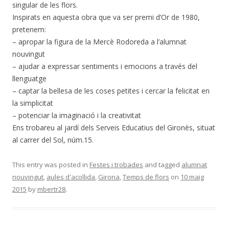
singular de les flors.
Inspirats en aquesta obra que va ser premi d’Or de 1980,
pretenem:
– apropar la figura de la Mercè Rodoreda a l’alumnat
nouvingut
– ajudar a expressar sentiments i emocions a través del
llenguatge
– captar la bellesa de les coses petites i cercar la felicitat en
la simplicitat
– potenciar la imaginació i la creativitat
Ens trobareu al jardí dels Serveis Educatius del Gironès, situat
al carrer del Sol, núm.15.
This entry was posted in
Festes i trobades
and tagged
alumnat
nouvingut
,
aules d'acollida
,
Girona
,
Temps de flors
on
10 maig
2015
by
mbertr28
.