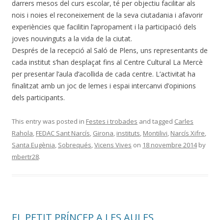
darrers mesos del curs escolar, té per objectiu facilitar als
nois i noies el reconeixement de la seva ciutadania i afavorir
experiències que facilitin l’apropament i la participació dels
joves nouvinguts a la vida de la ciutat.
Després de la recepció al Saló de Plens, uns representants de
cada institut s’han desplaçat fins al Centre Cultural La Mercè
per presentar l’aula d’acollida de cada centre. L’activitat ha
finalitzat amb un joc de lemes i espai intercanvi d’opinions
dels participants.
This entry was posted in
Festes i trobades
and tagged
Carles
Rahola
,
FEDAC Sant Narcís
,
Girona
,
instituts
,
Montilivi
,
Narcís Xifre
,
Santa Eugènia
,
Sobrequés
,
Vicens Vives
on
18 novembre 2014
by
mbertr28
.
EL PETIT PRÍNCEP A LES AULES