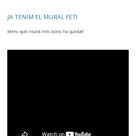
JA TENIM EL MURAL FET!
Mireu quin mural més bonic ha quedat!