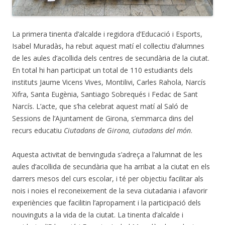
La primera tinenta d’alcalde i regidora d’Educació i Esports,
Isabel Muradàs, ha rebut aquest matí el col·lectiu d’alumnes
de les aules d’acollida dels centres de secundària de la ciutat.
En total hi han participat un total de 110 estudiants dels
instituts Jaume Vicens Vives, Montilivi, Carles Rahola, Narcís
Xifra, Santa Eugènia, Santiago Sobrequés i Fedac de Sant
Narcís. L’acte, que s’ha celebrat aquest matí al Saló de
Sessions de l’Ajuntament de Girona, s’emmarca dins del
recurs educatiu
Ciutadans de Girona, ciutadans del món
.
Aquesta activitat de benvinguda s’adreça a l’alumnat de les
aules d’acollida de secundària que ha arribat a la ciutat en els
darrers mesos del curs escolar, i té per objectiu facilitar als
nois i noies el reconeixement de la seva ciutadania i afavorir
experiències que facilitin l’apropament i la participació dels
nouvinguts a la vida de la ciutat. La tinenta d’alcalde i