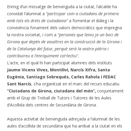
Enmig d’un missatge de benvinguda a la ciutat, l’alcalde ha
convidat l’alumnat a
“participar com a ciutadans de primera
amb tots els drets de ciutadania”
a fomentar el diàleg i la
convivència fonament dels valors democràtics que impregna
la nostra societat, i com a
“persones que teniu ja un boci de
Girona que depèn de vosaltres en la construcció de la Girona i
de la Catalunya del futur, perquè serà la vostra pàtria i
contribuireu a l’enriquiment col•lectiu”.
L’acte, en el qual hi han participat alumnes dels instituts
Jaume Vicens Vives, Montilivi, Narcís Xifra, Santa
Eugènia, Santiago Sobrequés, Carles Rahola i FEDAC
Sant Narcís
, s’ha organitzat en el marc del recurs educatiu
“Ciutadans de Girona, ciutadans del món”,
conjuntament
amb el Grup de Treball de Tutors i Tutores de les Aules
d’Acollida dels centres de Secundària de Girona.
Aquesta activitat de benvinguda adreçada a l’alumnat de les
aules d’acollida de secundària que ha arribat a la ciutat en els