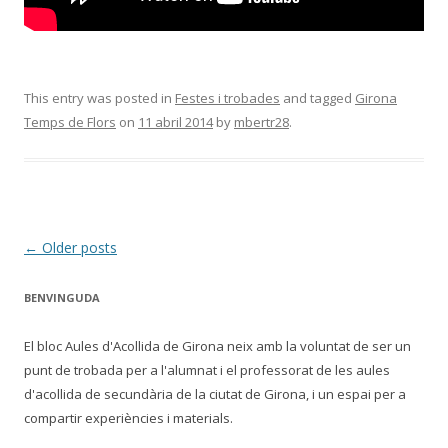
This entry was posted in
Festes i trobades
and tagged
Girona
Temps de Flors
on
11 abril 2014
by
mbertr28
.
Post
←
Older posts
navigation
BENVINGUDA
El bloc Aules d'Acollida de Girona neix amb la voluntat de ser un
punt de trobada per a l'alumnat i el professorat de les aules
d'acollida de secundària de la ciutat de Girona, i un espai per a
compartir experiències i materials.