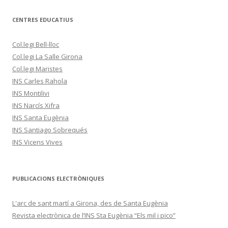
CENTRES EDUCATIUS
Col.legi Bell-lloc
Col.legi La Salle Girona
Col.legi Maristes
INS Carles Rahola
INS Montilivi
INS Narcís Xifra
INS Santa Eugènia
INS Santiago Sobrequés
INS Vicens Vives
PUBLICACIONS ELECTRÒNIQUES
L'arc de sant martí a Girona, des de Santa Eugènia
Revista electrònica de l’INS Sta Eugènia “Els mil i pico”