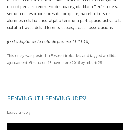
record per la recentment desapareguda Núria Terés, que va
ser una de les impulsores del projecte, ha rebut tots els
alumnes i els ha encoratjat a tenir una participació activa a la
ciutat a través dels diferents espais, actes i associacions.
(text adaptat de la nota de premsa 11-11-16)
This entry was posted in
Festes i trobades
and tagged
acollida
,
ajuntament
,
Girona
on
13 novembre 2016
by
mbertr28
.
BENVINGUT I BENVINGUDES!
Leave a reply