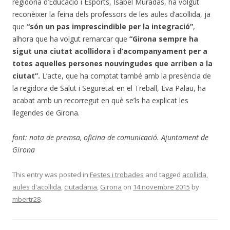
regidoria d’Educació i Esports, Isabel Muradàs, ha volgut
reconèixer la feina dels professors de les aules d’acollida, ja
que
“són un pas imprescindible per la integració”
,
alhora que ha volgut remarcar que
“Girona sempre ha
sigut una ciutat acollidora i d’acompanyament per a
totes aquelles persones nouvingudes que arriben a la
ciutat”.
L’acte, que ha comptat també amb la presència de
la regidora de Salut i Seguretat en el Treball, Eva Palau, ha
acabat amb un recorregut en què se’ls ha explicat les
llegendes de Girona.
font: nota de premsa, oficina de comunicació. Ajuntament de
Girona
This entry was posted in
Festes i trobades
and tagged
acollida
,
aules d'acollida
,
ciutadania
,
Girona
on
14 novembre 2015
by
mbertr28
.