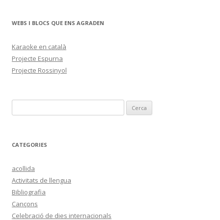
WEBS I BLOCS QUE ENS AGRADEN
Karaoke en català
Projecte Espurna
Projecte Rossinyol
C
e
r
c
CATEGORIES
a
:
acollida
Activitats de llengua
Bibliografia
Cançons
Celebració de dies internacionals