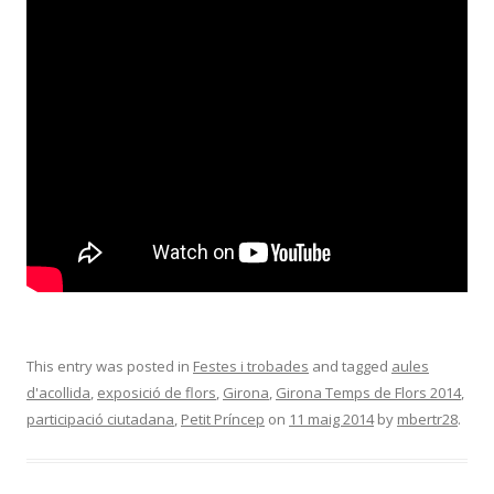
This entry was posted in
Festes i trobades
and tagged
aules
d'acollida
,
exposició de flors
,
Girona
,
Girona Temps de Flors 2014
,
participació ciutadana
,
Petit Príncep
on
11 maig 2014
by
mbertr28
.