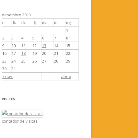
desembre 2013
dl.
dt.
dc.
dj.
dv.
ds.
dg.
1
2
3
4
5
6
7
8
9
10
11
12
13
14
15
16
17
18
19
20
21
22
23
24
25
26
27
28
29
30
31
« nov.
abr. »
VISITES
contador de visitas