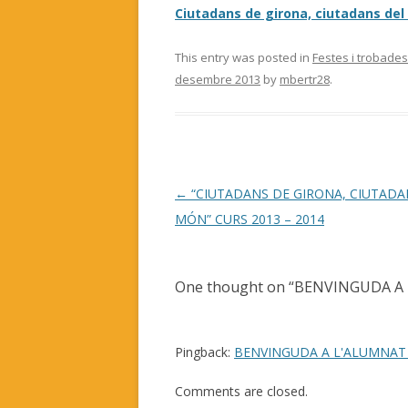
Ciutadans de girona, ciutadans del
This entry was posted in
Festes i trobades
desembre 2013
by
mbertr28
.
Post
←
“CIUTADANS DE GIRONA, CIUTADA
navigation
MÓN” CURS 2013 – 2014
One thought on “
BENVINGUDA A
Pingback:
BENVINGUDA A L'ALUMNAT N
Comments are closed.