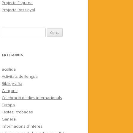
Projecte Espurna
Projecte Rossinyol
C
e
r
c
CATEGORIES
a
:
acollida
Activitats de llengua
Bibliografia
Cançons
Celebració de dies internacionals
Europa
Festes i trobades
General
Informacions d'interès