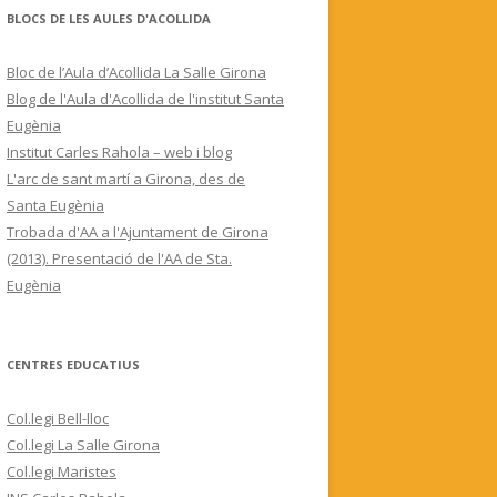
BLOCS DE LES AULES D'ACOLLIDA
Bloc de l’Aula d’Acollida La Salle Girona
Blog de l'Aula d'Acollida de l'institut Santa
Eugènia
Institut Carles Rahola – web i blog
L'arc de sant martí a Girona, des de
Santa Eugènia
Trobada d'AA a l'Ajuntament de Girona
(2013). Presentació de l'AA de Sta.
Eugènia
CENTRES EDUCATIUS
Col.legi Bell-lloc
Col.legi La Salle Girona
Col.legi Maristes