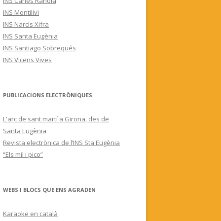
INS Carles Rahola
INS Montilivi
INS Narcís Xifra
INS Santa Eugènia
INS Santiago Sobrequés
INS Vicens Vives
PUBLICACIONS ELECTRÒNIQUES
L'arc de sant martí a Girona, des de
Santa Eugènia
Revista electrònica de l’INS Sta Eugènia
“Els mil i pico”
WEBS I BLOCS QUE ENS AGRADEN
Karaoke en català