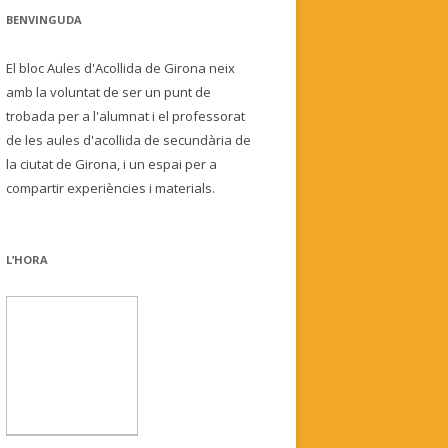
BENVINGUDA
El bloc Aules d'Acollida de Girona neix
amb la voluntat de ser un punt de
trobada per a l'alumnat i el professorat
de les aules d'acollida de secundària de
la ciutat de Girona, i un espai per a
compartir experiències i materials.
L’HORA