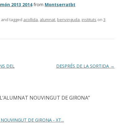
 món 2013 2014
from
Montserratbt
and tagged
acollida
,
alumnat
,
benvinguda
,
instituts
on
3
NS DEL
DESPRÉS DE LA SORTIDA
→
 L’ALUMNAT NOUVINGUT DE GIRONA
”
OUVINGUT DE GIRONA - XT...