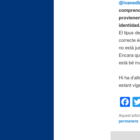
@ivaned
comprendo
provienen
identidad
El tipus d
correcte é
no està jus
Encara que
està bé ma
Hi ha d’al
estant vig
F
Aquest artic
permanent
.