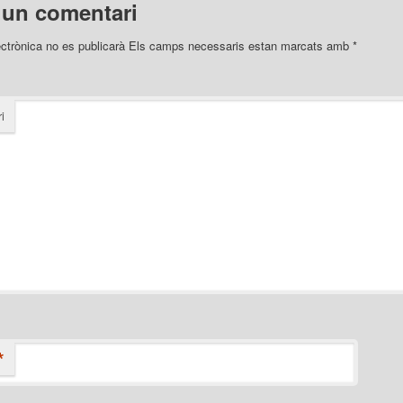
 un comentari
ectrònica no es publicarà
Els camps necessaris estan marcats amb
*
i
*