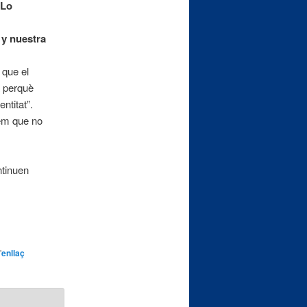
 Lo
 y nuestra
 que el
a perquè
entitat”.
bem que no
ntinuen
'
enllaç