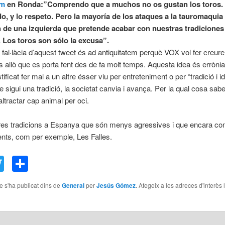
lm
en
Ronda
:”Comprendo que a muchos no os gustan los toros.
, y lo respeto. Pero la mayoría de los ataques a la tauromaquia
 de una izquierda que pretende acabar con nuestras tradiciones
. Los toros son sólo la excusa”.
e fal·làcia d’aquest tweet és ad antiquitatem perquè VOX vol fer creure
s allò que es porta fent des de fa molt temps. Aquesta idea és erròni
tificat fer mal a un altre ésser viu per entreteniment o per “tradició i id
 sigui una tradició, la societat canvia i avança. Per la qual cosa sa
ltractar cap animal per oci.
tres tradicions a Espanya que són menys agressives i que encara co
ents, com per exemple, Les Falles.
acebook
Twitter
Comparteix
le s'ha publicat dins de
General
per
Jesús Gómez
. Afegeix a les adreces d'interès l