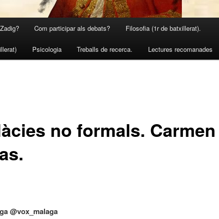
 Zadig?
Com participar als debats?
Filosofia (1r de batxillerat).
llerat)
Psicologia
Treballs de recerca.
Lectures recomanades
·làcies no formals. Carmen
as.
aga
@vox_malaga