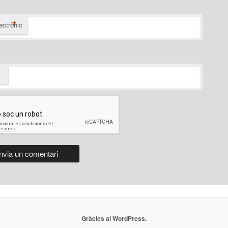
*
ectrònic
Gràcies al WordPress.