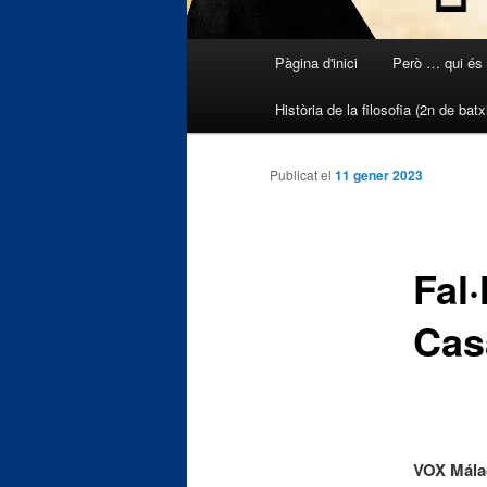
Menú
Pàgina d'inici
Però … qui és
Aneu
principal
Història de la filosofia (2n de batxi
al
contingut
Publicat el
11 gener 2023
principal
Fal
Cas
VOX Mál