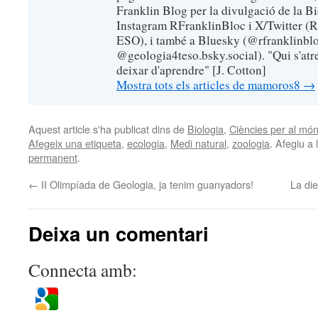
Franklin Blog per la divulgació de la B
Instagram RFranklinBloc i X/Twitter (R
ESO), i també a Bluesky (@rfranklinblo
@geologia4teso.bsky.social). "Qui s'atr
deixar d'aprendre" [J. Cotton]
Mostra tots els articles de mamoros8
→
Aquest article s'ha publicat dins de
Biologia
,
Ciències per al mó
Afegeix una etiqueta
,
ecologia
,
Medi natural
,
zoologia
. Afegiu a 
permanent
.
←
II Olimpíada de Geologia, ja tenim guanyadors!
La die
Deixa un comentari
Connecta amb: