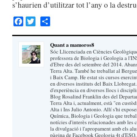
s’haurien d’utilitzar tot l’any o la destr
Facebook
Twitter
Comparteix
Quant a mamoros8
Sóc Llicenciada en Ciències Geològique
professora de Biologia i Geologia a l'I
d'Ebre des del setembre del 2014. Abans,
Terra Alta. També he treballat al Bergu
i Baix Camp. He estat sis cursos exerci
en diversos instituts del Baix Llobregat
d'experiència en diversos llocs i discipl
Blog Rosalind Franklin des del Departa
Terra Alta i, actualment, està "en custò
Alta i Ins Julio Antonio. Allí s'hi expose
Química, Biologia i Geologia que trebal
notícies d'interès relacionades amb les 
la divulgació i l'apropament amb els alu
pàgina de Facebook Geologia 4t d'ESO, 