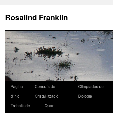
Rosalind Franklin
Pàgina
Concurs de
Olimpíades de
Vés
d'inici
Cristal·lització
Biologia
al
Treballs de
Quant
contingut