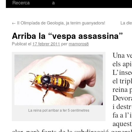
Recerca
a
←
II Olimpíada de Geologia, ja tenim guanyadors!
La die
Arriba la “vespa assassina”
Publicat el
17 febrer 2011
per
mamoros8
Una v
els ap
L’inse
el trip
reina 
Devora
i dest
La reina pot arribar a fer 5 centímetres
fa a l
aquest
clar, però fonts de la subdirecció genera